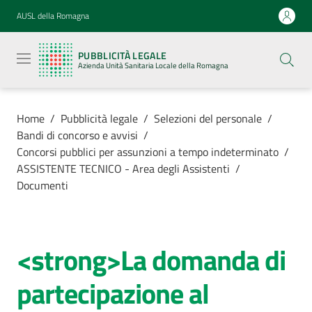
Vai al contenuto
Vai alla navigazione
Vai al footer
AUSL della Romagna
Pubblicità
legale
PUBBLICITÀ LEGALE
Azienda
Azienda Unità Sanitaria Locale della Romagna
Unità
Sanitaria
Locale della
Romagna
Home
/
Pubblicità legale
/
Selezioni del personale
/
Bandi di concorso e avvisi
/
Concorsi pubblici per assunzioni a tempo indeterminato
/
ASSISTENTE TECNICO - Area degli Assistenti
/
Documenti
Azienda
Servizi
<strong>La domanda di
Luoghi di
partecipazione al
cura