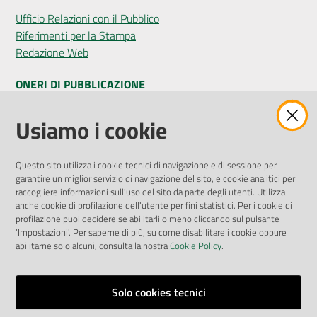
Ufficio Relazioni con il Pubblico
Riferimenti per la Stampa
Redazione Web
ONERI DI PUBBLICAZIONE
Amministrazione Trasparente
Usiamo i cookie
Pubblicità legale
Albo Pretorio
Questo sito utilizza i cookie tecnici di navigazione e di sessione per
Privacy Policy
garantire un miglior servizio di navigazione del sito, e cookie analitici per
Attuazione Misure PNRR
raccogliere informazioni sull'uso del sito da parte degli utenti. Utilizza
Liste di Attesa
anche cookie di profilazione dell'utente per fini statistici. Per i cookie di
profilazione puoi decidere se abilitarli o meno cliccando sul pulsante
'Impostazioni'. Per saperne di più, su come disabilitare i cookie oppure
ENTI, IMPRESE E PARTNER
abilitarne solo alcuni, consulta la nostra
Cookie Policy
.
Fatturazione Elettronica
Gare e Appalti
Solo cookies tecnici
Richiesta Patrocinio