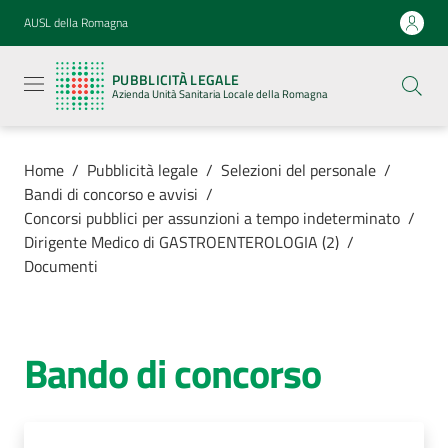
Vai al contenuto
Vai alla navigazione
Vai al footer
AUSL della Romagna
Pubblicità
legale
PUBBLICITÀ LEGALE
Azienda
Azienda Unità Sanitaria Locale della Romagna
Unità
Sanitaria
Locale della
Romagna
Home
/
Pubblicità legale
/
Selezioni del personale
/
Bandi di concorso e avvisi
/
Concorsi pubblici per assunzioni a tempo indeterminato
/
Dirigente Medico di GASTROENTEROLOGIA (2)
/
Documenti
Azienda
Servizi
Bando di concorso
Luoghi di
cura