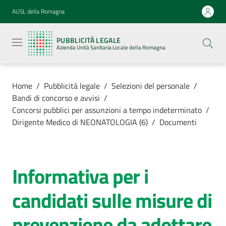
Vai al contenuto
Vai alla navigazione
Vai al footer
AUSL della Romagna
Pubblicità
legale
PUBBLICITÀ LEGALE
Azienda
Azienda Unità Sanitaria Locale della Romagna
Unità
Sanitaria
Locale della
Romagna
Home
/
Pubblicità legale
/
Selezioni del personale
/
Bandi di concorso e avvisi
/
Concorsi pubblici per assunzioni a tempo indeterminato
/
Dirigente Medico di NEONATOLOGIA (6)
/
Documenti
Azienda
Servizi
Informativa per i
candidati sulle misure di
Luoghi di
cura
prevenzione da adottare