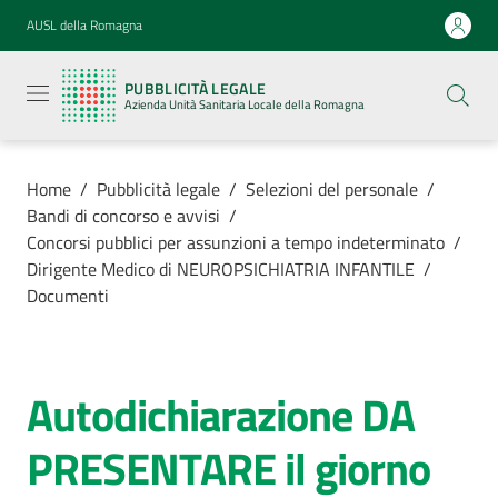
Vai al contenuto
Vai alla navigazione
Vai al footer
AUSL della Romagna
Pubblicità
legale
PUBBLICITÀ LEGALE
Azienda
Azienda Unità Sanitaria Locale della Romagna
Unità
Sanitaria
Locale della
Romagna
Home
/
Pubblicità legale
/
Selezioni del personale
/
Bandi di concorso e avvisi
/
Concorsi pubblici per assunzioni a tempo indeterminato
/
Dirigente Medico di NEUROPSICHIATRIA INFANTILE
/
Documenti
Azienda
Servizi
Autodichiarazione DA
Luoghi di
PRESENTARE il giorno
cura