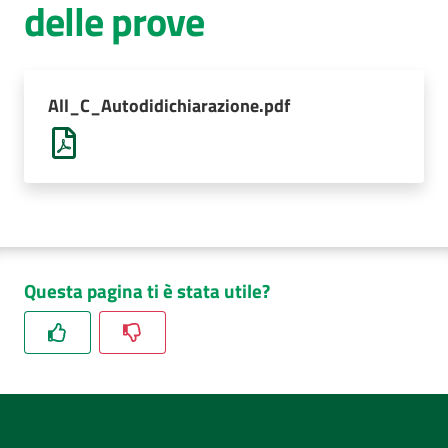
delle prove
AUSL
Comunica
All_C_Autodidichiarazione.pdf
Questa pagina ti è stata utile?