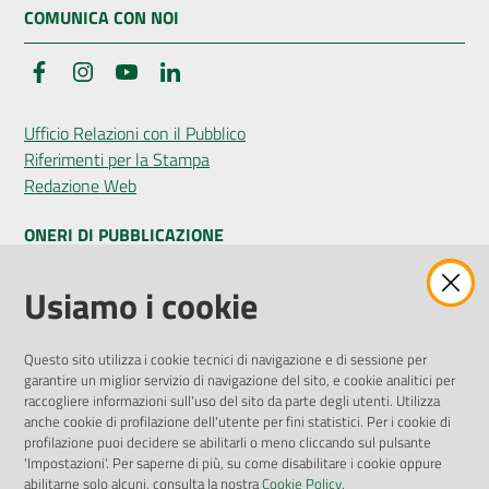
COMUNICA CON NOI
Facebook
Instagram
YouTube
LinkedIn
Ufficio Relazioni con il Pubblico
Riferimenti per la Stampa
Redazione Web
ONERI DI PUBBLICAZIONE
Amministrazione Trasparente
Usiamo i cookie
Pubblicità legale
Albo Pretorio
Questo sito utilizza i cookie tecnici di navigazione e di sessione per
Privacy Policy
garantire un miglior servizio di navigazione del sito, e cookie analitici per
Attuazione Misure PNRR
raccogliere informazioni sull'uso del sito da parte degli utenti. Utilizza
Liste di Attesa
anche cookie di profilazione dell'utente per fini statistici. Per i cookie di
profilazione puoi decidere se abilitarli o meno cliccando sul pulsante
'Impostazioni'. Per saperne di più, su come disabilitare i cookie oppure
ENTI, IMPRESE E PARTNER
abilitarne solo alcuni, consulta la nostra
Cookie Policy
.