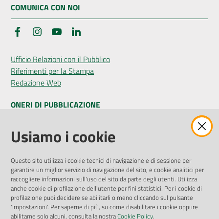
COMUNICA CON NOI
Facebook
Instagram
YouTube
LinkedIn
Ufficio Relazioni con il Pubblico
Riferimenti per la Stampa
Redazione Web
ONERI DI PUBBLICAZIONE
Amministrazione Trasparente
Usiamo i cookie
Pubblicità legale
Albo Pretorio
Questo sito utilizza i cookie tecnici di navigazione e di sessione per
Privacy Policy
garantire un miglior servizio di navigazione del sito, e cookie analitici per
Attuazione Misure PNRR
raccogliere informazioni sull'uso del sito da parte degli utenti. Utilizza
Liste di Attesa
anche cookie di profilazione dell'utente per fini statistici. Per i cookie di
profilazione puoi decidere se abilitarli o meno cliccando sul pulsante
'Impostazioni'. Per saperne di più, su come disabilitare i cookie oppure
ENTI, IMPRESE E PARTNER
abilitarne solo alcuni, consulta la nostra
Cookie Policy
.