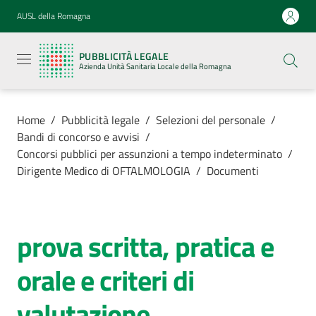
Vai al contenuto
Vai alla navigazione
Vai al footer
AUSL della Romagna
Pubblicità
legale
PUBBLICITÀ LEGALE
Azienda
Azienda Unità Sanitaria Locale della Romagna
Unità
Sanitaria
Locale della
Romagna
Home
/
Pubblicità legale
/
Selezioni del personale
/
Bandi di concorso e avvisi
/
Concorsi pubblici per assunzioni a tempo indeterminato
/
Dirigente Medico di OFTALMOLOGIA
/
Documenti
Azienda
Servizi
prova scritta, pratica e
orale e criteri di
Luoghi di
cura
valutazione