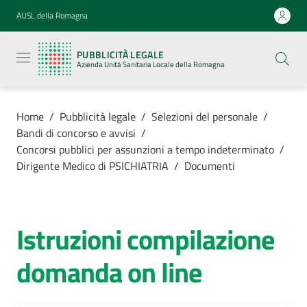
Vai al contenuto
Vai alla navigazione
Vai al footer
AUSL della Romagna
Pubblicità
legale
PUBBLICITÀ LEGALE
Azienda
Azienda Unità Sanitaria Locale della Romagna
Unità
Sanitaria
Locale della
Romagna
Home
/
Pubblicità legale
/
Selezioni del personale
/
Bandi di concorso e avvisi
/
Concorsi pubblici per assunzioni a tempo indeterminato
/
Dirigente Medico di PSICHIATRIA
/
Documenti
Azienda
Servizi
Istruzioni compilazione
domanda on line
Luoghi di
cura