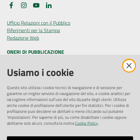
Facebook
Instagram
YouTube
LinkedIn
Ufficio Relazioni con il Pubblico
Riferimenti per la Stampa
Redazione Web
ONERI DI PUBBLICAZIONE
Amministrazione Trasparente
Usiamo i cookie
Pubblicità legale
Albo Pretorio
Questo sito utilizza i cookie tecnici di navigazione e di sessione per
Privacy Policy
garantire un miglior servizio di navigazione del sito, e cookie analitici per
Attuazione Misure PNRR
raccogliere informazioni sull'uso del sito da parte degli utenti. Utilizza
Liste di Attesa
anche cookie di profilazione dell'utente per fini statistici. Per i cookie di
profilazione puoi decidere se abilitarli o meno cliccando sul pulsante
'Impostazioni'. Per saperne di più, su come disabilitare i cookie oppure
ENTI, IMPRESE E PARTNER
abilitarne solo alcuni, consulta la nostra
Cookie Policy
.
Fatturazione Elettronica