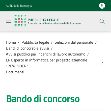
Vai al contenuto
Vai alla navigazione
Vai al footer
AUSL della Romagna
Pubblicità
legale
PUBBLICITÀ LEGALE
Azienda
Azienda Unità Sanitaria Locale della Romagna
Unità
Sanitaria
Locale della
Romagna
Home
/
Pubblicità legale
/
Selezioni del personale
/
Bandi di concorso e avvisi
/
Avvisi pubblici per incarichi di lavoro autonomo
/
LP Esperto in Informatica per progetto aziendale
/
"REWINDER"
Azienda
Documenti
Servizi
Bando di concorso
Luoghi di
cura