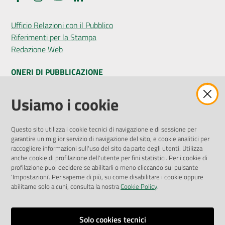
Ufficio Relazioni con il Pubblico
Riferimenti per la Stampa
Redazione Web
ONERI DI PUBBLICAZIONE
Amministrazione Trasparente
Usiamo i cookie
Pubblicità legale
Albo Pretorio
Questo sito utilizza i cookie tecnici di navigazione e di sessione per
Privacy Policy
garantire un miglior servizio di navigazione del sito, e cookie analitici per
Attuazione Misure PNRR
raccogliere informazioni sull'uso del sito da parte degli utenti. Utilizza
Liste di Attesa
anche cookie di profilazione dell'utente per fini statistici. Per i cookie di
profilazione puoi decidere se abilitarli o meno cliccando sul pulsante
'Impostazioni'. Per saperne di più, su come disabilitare i cookie oppure
ENTI, IMPRESE E PARTNER
abilitarne solo alcuni, consulta la nostra
Cookie Policy
.
Fatturazione Elettronica
Gare e Appalti
Solo cookies tecnici