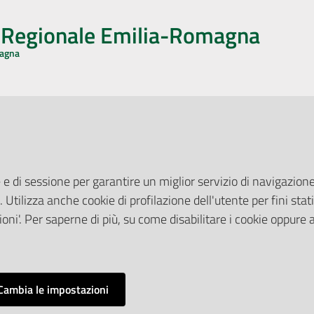
o Regionale Emilia-Romagna
magna
CA CON NOI
ONERI DI PUBBLICAZIONE
book
Instagram
YouTube
LinkedIn
Amministrazione Trasparente
Pubblicità legale
 e di sessione per garantire un miglior servizio di navigazione 
Albo Pretorio
. Utilizza anche cookie di profilazione dell'utente per fini stati
elazioni con il Pubblico
Privacy Policy
nti per la Stampa
oni'. Per saperne di più, su come disabilitare i cookie oppure 
Attuazione Misure PNRR
ne Web
Liste di Attesa
Cambia le impostazioni