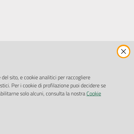
ENTI, IMPRESE E PARTNER
Fatturazione Elettronica
Gare e Appalti
del sito, e cookie analitici per raccogliere
Richiesta Patrocinio
stici. Per i cookie di profilazione puoi decidere se
abilitarne solo alcuni, consulta la nostra
Cookie