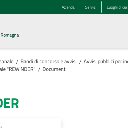
Azienda
Servizi
Luoghi di cur
la Romagna
rsonale
Bandi di concorso e avvisi
Avvisi pubblici per 
/
/
ndale "REWINDER"
Documenti
/
DER