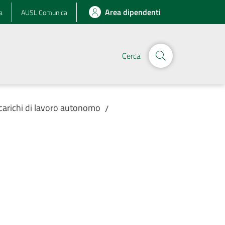
Area dipendenti
a
AUSL Comunica
Cerca
incarichi di lavoro autonomo
/