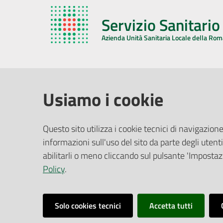
Servizio Sanitari
Azienda Unità Sanitaria Locale della Ro
AZIENDA USL DELLA ROMAGNA
COMUNI
Usiamo i cookie
Sede Legale
Face
Questo sito utilizza i cookie tecnici di navigazione
Via De Gasperi, 8 - 48121 Ravenna (RA)
informazioni sull'uso del sito da parte degli utenti
Ufficio R
CF/P.IVA:
02483810392
Riferime
abilitarli o meno cliccando sul pulsante 'Impostazi
PEC:
azienda@pec.auslromagna.it
Redazio
Policy
.
Solo cookies tecnici
Accetta tutti