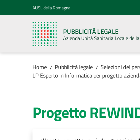
Vai al contenuto
Vai alla navigazione
Vai al footer
AUSL della Romagna
PUBBLICITÀ LEGALE
Azienda Unità Sanitaria Locale del
Home
Pubblicità legale
Selezioni del pe
/
/
LP Esperto in Informatica per progetto azie
Progetto REWIN