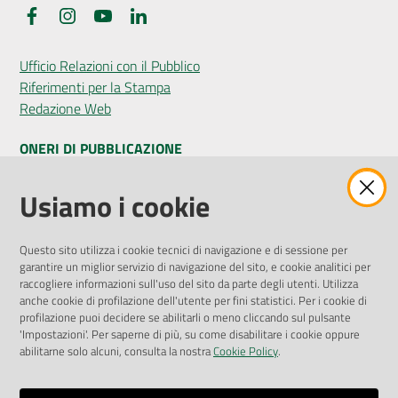
Facebook
Instagram
YouTube
LinkedIn
Ufficio Relazioni con il Pubblico
Riferimenti per la Stampa
Redazione Web
ONERI DI PUBBLICAZIONE
Amministrazione Trasparente
Usiamo i cookie
Pubblicità legale
Albo Pretorio
Questo sito utilizza i cookie tecnici di navigazione e di sessione per
Privacy Policy
garantire un miglior servizio di navigazione del sito, e cookie analitici per
Attuazione Misure PNRR
raccogliere informazioni sull'uso del sito da parte degli utenti. Utilizza
Liste di Attesa
anche cookie di profilazione dell'utente per fini statistici. Per i cookie di
profilazione puoi decidere se abilitarli o meno cliccando sul pulsante
'Impostazioni'. Per saperne di più, su come disabilitare i cookie oppure
ENTI, IMPRESE E PARTNER
abilitarne solo alcuni, consulta la nostra
Cookie Policy
.
Fatturazione Elettronica