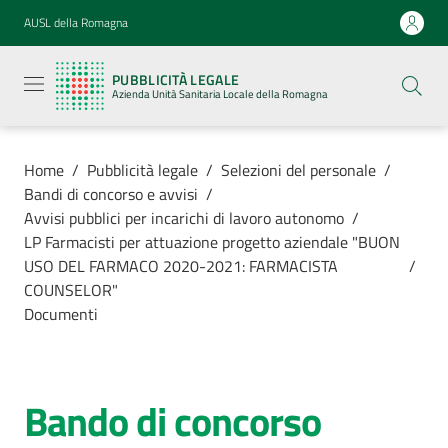
Vai al contenuto
Vai alla navigazione
Vai al footer
AUSL della Romagna
Pubblicità
legale
PUBBLICITÀ LEGALE
Azienda
Azienda Unità Sanitaria Locale della Romagna
Unità
Sanitaria
Locale della
Romagna
Home
/
Pubblicità legale
/
Selezioni del personale
/
Bandi di concorso e avvisi
/
Avvisi pubblici per incarichi di lavoro autonomo
/
LP Farmacisti per attuazione progetto aziendale "BUON
USO DEL FARMACO 2020-2021: FARMACISTA
/
Azienda
COUNSELOR"
Documenti
Servizi
Luoghi di
Bando di concorso
cura