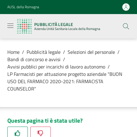
Vai al contenuto
Vai alla navigazione
Vai al footer
AUSL della Romagna
Pubblicità
legale
PUBBLICITÀ LEGALE
Azienda
Azienda Unità Sanitaria Locale della Romagna
Unità
Sanitaria
Locale della
Romagna
Home
/
Pubblicità legale
/
Selezioni del personale
/
Bandi di concorso e avvisi
/
Avvisi pubblici per incarichi di lavoro autonomo
/
LP Farmacisti per attuazione progetto aziendale "BUON
USO DEL FARMACO 2020-2021: FARMACISTA
Azienda
COUNSELOR"
Servizi
Luoghi di
Questa pagina ti è stata utile?
cura