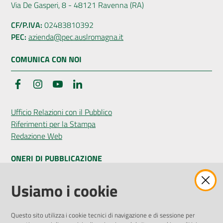
Via De Gasperi, 8 - 48121 Ravenna (RA)
CF/P.IVA:
02483810392
PEC:
azienda@pec.auslromagna.it
COMUNICA CON NOI
Facebook
Instagram
YouTube
LinkedIn
Ufficio Relazioni con il Pubblico
Riferimenti per la Stampa
Redazione Web
ONERI DI PUBBLICAZIONE
Amministrazione Trasparente
Usiamo i cookie
Pubblicità legale
Albo Pretorio
Questo sito utilizza i cookie tecnici di navigazione e di sessione per
Privacy Policy