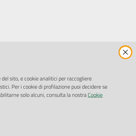
ENTI, IMPRESE E PARTNER
Fatturazione Elettronica
Gare e Appalti
del sito, e cookie analitici per raccogliere
Richiesta Patrocinio
stici. Per i cookie di profilazione puoi decidere se
abilitarne solo alcuni, consulta la nostra
Cookie