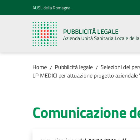
Vai al contenuto
Vai alla navigazione
Vai al footer
AUSL della Romagna
PUBBLICITÀ LEGALE
Azienda Unità Sanitaria Locale del
Home
Pubblicità legale
Selezioni del pe
/
/
LP MEDICI per attuazione progetto aziend
Comunicazione d