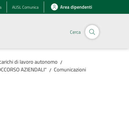
Area dipendenti
a
AUSL Comunica
Cerca
incarichi di lavoro autonomo
/
SOCCORSO AZIENDALI"
Comunicazioni
/