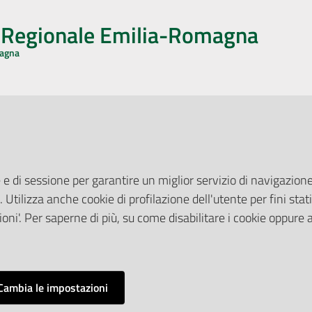
o Regionale Emilia-Romagna
magna
CA CON NOI
ONERI DI PUBBLICAZIONE
book
Instagram
YouTube
LinkedIn
Amministrazione Trasparente
Pubblicità legale
 e di sessione per garantire un miglior servizio di navigazione 
Albo Pretorio
. Utilizza anche cookie di profilazione dell'utente per fini stati
elazioni con il Pubblico
Privacy Policy
nti per la Stampa
oni'. Per saperne di più, su come disabilitare i cookie oppure 
Attuazione Misure PNRR
ne Web
Liste di Attesa
Cambia le impostazioni