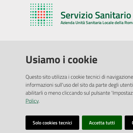
Servizio Sanitari
Azienda Unità Sanitaria Locale della Ro
AZIENDA USL DELLA ROMAGNA
COMUNI
Usiamo i cookie
Sede Legale
Face
Questo sito utilizza i cookie tecnici di navigazione
Via De Gasperi, 8 - 48121 Ravenna (RA)
informazioni sull'uso del sito da parte degli utenti
Ufficio R
CF/P.IVA:
02483810392
Riferime
abilitarli o meno cliccando sul pulsante 'Impostazi
PEC:
azienda@pec.auslromagna.it
Redazio
Policy
.
Solo cookies tecnici
Accetta tutti