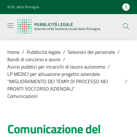
Vai al contenuto
Vai alla navigazione
Vai al footer
AUSL della Romagna
Pubblicità
legale
PUBBLICITÀ LEGALE
Azienda
Azienda Unità Sanitaria Locale della Romagna
Unità
Sanitaria
Locale della
Romagna
Home
/
Pubblicità legale
/
Selezioni del personale
/
Bandi di concorso e avvisi
/
Avvisi pubblici per incarichi di lavoro autonomo
/
LP MEDICI per attuazione progetto aziendale
"MIGLIORAMENTO DEI TEMPI DI PROCESSO NEI
/
Azienda
PRONTI SOCCORSO AZIENDALI"
Comunicazioni
Servizi
Luoghi di
Comunicazione del
cura