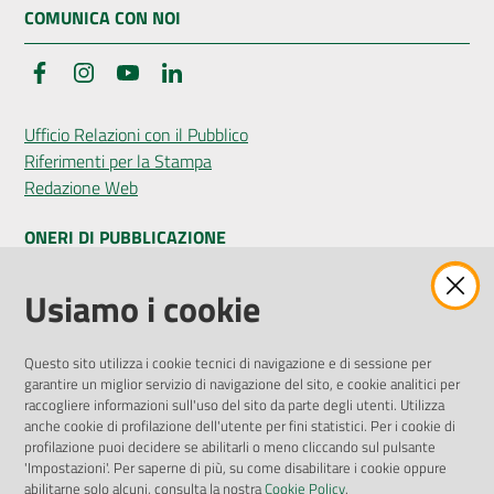
COMUNICA CON NOI
Facebook
Instagram
YouTube
LinkedIn
Ufficio Relazioni con il Pubblico
Riferimenti per la Stampa
Redazione Web
ONERI DI PUBBLICAZIONE
Amministrazione Trasparente
Usiamo i cookie
Pubblicità legale
Albo Pretorio
Questo sito utilizza i cookie tecnici di navigazione e di sessione per
Privacy Policy
garantire un miglior servizio di navigazione del sito, e cookie analitici per
Attuazione Misure PNRR
raccogliere informazioni sull'uso del sito da parte degli utenti. Utilizza
Liste di Attesa
anche cookie di profilazione dell'utente per fini statistici. Per i cookie di
profilazione puoi decidere se abilitarli o meno cliccando sul pulsante
'Impostazioni'. Per saperne di più, su come disabilitare i cookie oppure
ENTI, IMPRESE E PARTNER
abilitarne solo alcuni, consulta la nostra
Cookie Policy
.