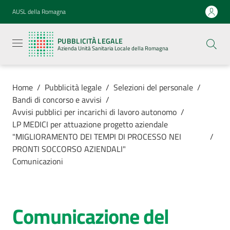
Vai al contenuto
Vai alla navigazione
Vai al footer
AUSL della Romagna
Pubblicità
legale
PUBBLICITÀ LEGALE
Azienda
Azienda Unità Sanitaria Locale della Romagna
Unità
Sanitaria
Locale della
Romagna
Home
/
Pubblicità legale
/
Selezioni del personale
/
Bandi di concorso e avvisi
/
Avvisi pubblici per incarichi di lavoro autonomo
/
LP MEDICI per attuazione progetto aziendale
"MIGLIORAMENTO DEI TEMPI DI PROCESSO NEI
/
Azienda
PRONTI SOCCORSO AZIENDALI"
Comunicazioni
Servizi
Luoghi di
Comunicazione del
cura