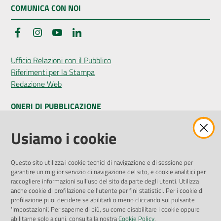
COMUNICA CON NOI
Facebook
Instagram
YouTube
LinkedIn
Ufficio Relazioni con il Pubblico
Riferimenti per la Stampa
Redazione Web
ONERI DI PUBBLICAZIONE
Amministrazione Trasparente
Usiamo i cookie
Pubblicità legale
Albo Pretorio
Questo sito utilizza i cookie tecnici di navigazione e di sessione per
Privacy Policy
garantire un miglior servizio di navigazione del sito, e cookie analitici per
Attuazione Misure PNRR
raccogliere informazioni sull'uso del sito da parte degli utenti. Utilizza
Liste di Attesa
anche cookie di profilazione dell'utente per fini statistici. Per i cookie di
profilazione puoi decidere se abilitarli o meno cliccando sul pulsante
'Impostazioni'. Per saperne di più, su come disabilitare i cookie oppure
ENTI, IMPRESE E PARTNER
abilitarne solo alcuni, consulta la nostra
Cookie Policy
.