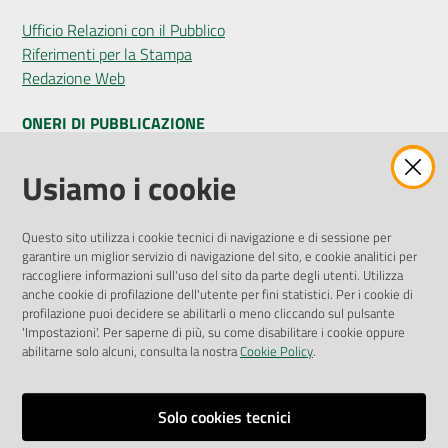
Ufficio Relazioni con il Pubblico
Riferimenti per la Stampa
Redazione Web
ONERI DI PUBBLICAZIONE
Amministrazione Trasparente
Usiamo i cookie
Pubblicità legale
Albo Pretorio
Questo sito utilizza i cookie tecnici di navigazione e di sessione per
Privacy Policy
garantire un miglior servizio di navigazione del sito, e cookie analitici per
Attuazione Misure PNRR
raccogliere informazioni sull'uso del sito da parte degli utenti. Utilizza
Liste di Attesa
anche cookie di profilazione dell'utente per fini statistici. Per i cookie di
profilazione puoi decidere se abilitarli o meno cliccando sul pulsante
'Impostazioni'. Per saperne di più, su come disabilitare i cookie oppure
ENTI, IMPRESE E PARTNER
abilitarne solo alcuni, consulta la nostra
Cookie Policy
.
Fatturazione Elettronica
Gare e Appalti
Solo cookies tecnici
Richiesta Patrocinio