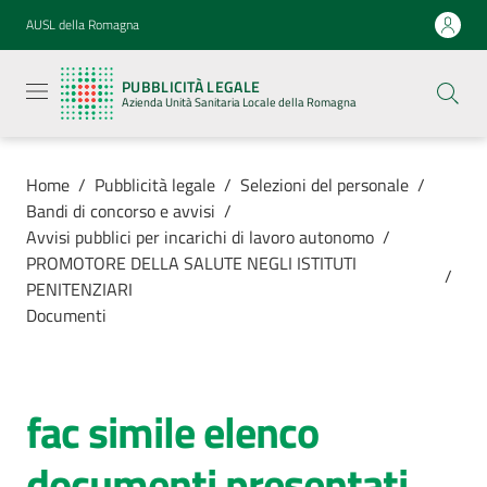
Vai al contenuto
Vai alla navigazione
Vai al footer
AUSL della Romagna
Pubblicità
legale
PUBBLICITÀ LEGALE
Azienda
Azienda Unità Sanitaria Locale della Romagna
Unità
Sanitaria
Locale della
Romagna
Home
/
Pubblicità legale
/
Selezioni del personale
/
Bandi di concorso e avvisi
/
Avvisi pubblici per incarichi di lavoro autonomo
/
PROMOTORE DELLA SALUTE NEGLI ISTITUTI
/
PENITENZIARI
Azienda
Documenti
Servizi
fac simile elenco
Luoghi di
cura
documenti presentati