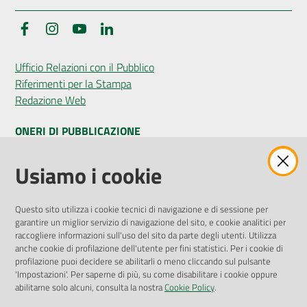
Facebook
Instagram
YouTube
LinkedIn
Ufficio Relazioni con il Pubblico
Riferimenti per la Stampa
Redazione Web
ONERI DI PUBBLICAZIONE
Amministrazione Trasparente
Usiamo i cookie
Pubblicità legale
Albo Pretorio
Questo sito utilizza i cookie tecnici di navigazione e di sessione per
Privacy Policy
garantire un miglior servizio di navigazione del sito, e cookie analitici per
Attuazione Misure PNRR
raccogliere informazioni sull'uso del sito da parte degli utenti. Utilizza
Liste di Attesa
anche cookie di profilazione dell'utente per fini statistici. Per i cookie di
profilazione puoi decidere se abilitarli o meno cliccando sul pulsante
'Impostazioni'. Per saperne di più, su come disabilitare i cookie oppure
ENTI, IMPRESE E PARTNER
abilitarne solo alcuni, consulta la nostra
Cookie Policy
.