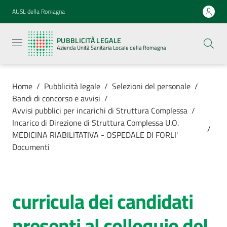
Vai al contenuto
Vai alla navigazione
Vai al footer
AUSL della Romagna
Pubblicità
legale
PUBBLICITÀ LEGALE
Azienda
Azienda Unità Sanitaria Locale della Romagna
Unità
Sanitaria
Locale della
Romagna
Home
/
Pubblicità legale
/
Selezioni del personale
/
Bandi di concorso e avvisi
/
Avvisi pubblici per incarichi di Struttura Complessa
/
Incarico di Direzione di Struttura Complessa U.O.
/
MEDICINA RIABILITATIVA - OSPEDALE DI FORLI'
Azienda
Documenti
Servizi
curricula dei candidati
Luoghi di
cura
presenti al colloquio del