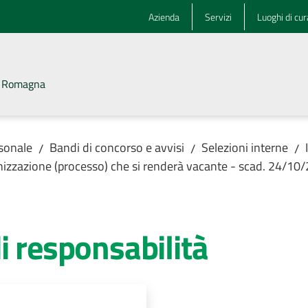
Azienda
Servizi
Luoghi di cur
la Romagna
rsonale
Bandi di concorso e avvisi
Selezioni interne
/
/
/
anizzazione (processo) che si renderà vacante - scad. 24/10
i responsabilità