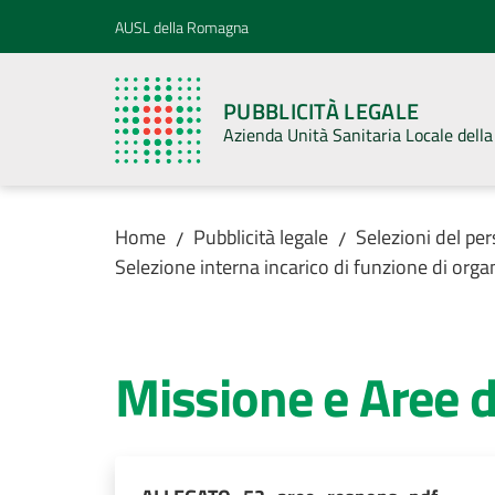
Vai al contenuto
Vai alla navigazione
Vai al footer
AUSL della Romagna
PUBBLICITÀ LEGALE
Azienda Unità Sanitaria Locale del
Home
Pubblicità legale
Selezioni del pe
/
/
Selezione interna incarico di funzione di org
Missione e Aree d