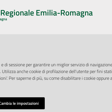
o Regionale Emilia-Romagna
magna
CA CON NOI
ONERI DI PUBBLICAZIONE
book
Instagram
YouTube
LinkedIn
Amministrazione Trasparente
Pubblicità legale
 e di sessione per garantire un miglior servizio di navigazione 
Albo Pretorio
. Utilizza anche cookie di profilazione dell'utente per fini stati
elazioni con il Pubblico
Privacy Policy
nti per la Stampa
oni'. Per saperne di più, su come disabilitare i cookie oppure 
Attuazione Misure PNRR
ne Web
Liste di Attesa
Cambia le impostazioni