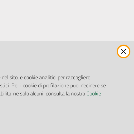
ENTI, IMPRESE E PARTNER
Fatturazione Elettronica
Gare e Appalti
del sito, e cookie analitici per raccogliere
Richiesta Patrocinio
stici. Per i cookie di profilazione puoi decidere se
abilitarne solo alcuni, consulta la nostra
Cookie