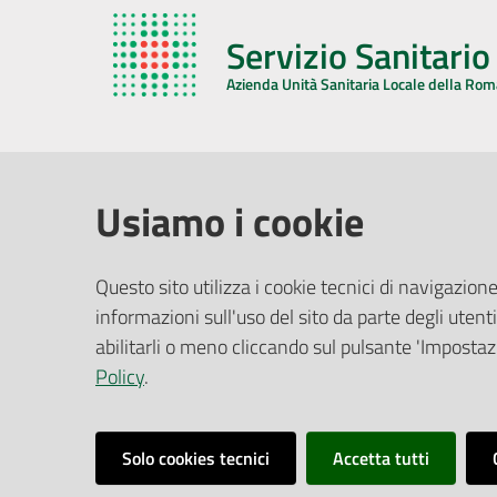
Servizio Sanitari
Azienda Unità Sanitaria Locale della Ro
AZIENDA USL DELLA ROMAGNA
COMUNI
Usiamo i cookie
Sede Legale
Face
Questo sito utilizza i cookie tecnici di navigazione
Via De Gasperi, 8 - 48121 Ravenna (RA)
informazioni sull'uso del sito da parte degli utenti
Ufficio R
CF/P.IVA:
02483810392
Riferime
abilitarli o meno cliccando sul pulsante 'Impostazi
PEC:
azienda@pec.auslromagna.it
Redazio
Policy
.
Solo cookies tecnici
Accetta tutti