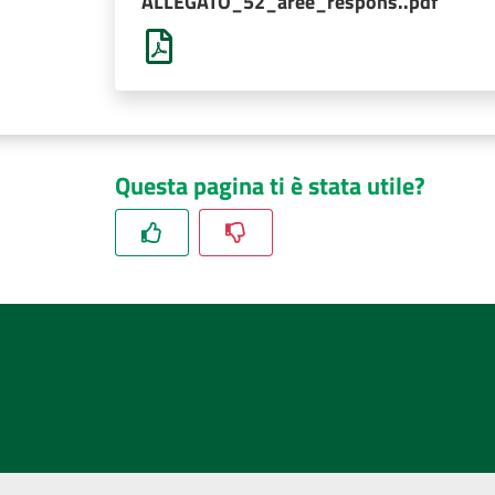
ALLEGATO_52_aree_respons..pdf
Questa pagina ti è stata utile?