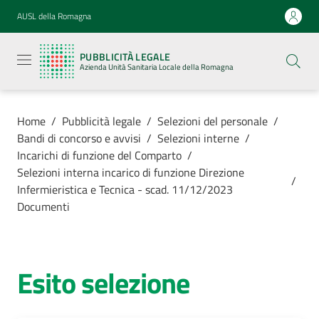
Vai al contenuto
Vai alla navigazione
Vai al footer
AUSL della Romagna
Pubblicità
legale
PUBBLICITÀ LEGALE
Azienda
Azienda Unità Sanitaria Locale della Romagna
Unità
Sanitaria
Locale della
Romagna
Home
/
Pubblicità legale
/
Selezioni del personale
/
Bandi di concorso e avvisi
/
Selezioni interne
/
Incarichi di funzione del Comparto
/
Selezioni interna incarico di funzione Direzione
/
Infermieristica e Tecnica - scad. 11/12/2023
Azienda
Documenti
Servizi
Esito selezione
Luoghi di
cura