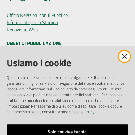
Ufficio Relazioni con il Pubblico
Riferimenti per la Stampa
Redazione Web
ONERI DI PUBBLICAZIONE
Amministrazione Trasparente
Usiamo i cookie
Pubblicità legale
Albo Pretorio
Questo sito utilizza i cookie tecnici di navigazione e di sessione per
Privacy Policy
garantire un miglior servizio di navigazione del sito, e cookie analitici per
Attuazione Misure PNRR
raccogliere informazioni sull'uso del sito da parte degli utenti. Utilizza
Liste di Attesa
anche cookie di profilazione dell'utente per fini statistici. Per i cookie di
profilazione puoi decidere se abilitarli o meno cliccando sul pulsante
'Impostazioni'. Per saperne di più, su come disabilitare i cookie oppure
ENTI, IMPRESE E PARTNER
abilitarne solo alcuni, consulta la nostra
Cookie Policy
.
Fatturazione Elettronica
Gare e Appalti
Solo cookies tecnici