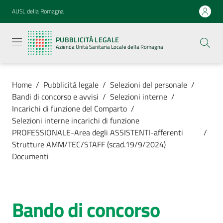
Vai al contenuto
Vai alla navigazione
Vai al footer
AUSL della Romagna
Pubblicità
legale
PUBBLICITÀ LEGALE
Azienda
Azienda Unità Sanitaria Locale della Romagna
Unità
Sanitaria
Locale della
Romagna
Home
/
Pubblicità legale
/
Selezioni del personale
/
Bandi di concorso e avvisi
/
Selezioni interne
/
Incarichi di funzione del Comparto
/
Selezioni interne incarichi di funzione
PROFESSIONALE-Area degli ASSISTENTI-afferenti
/
Azienda
Strutture AMM/TEC/STAFF (scad.19/9/2024)
Documenti
Servizi
Luoghi di
Bando di concorso
cura