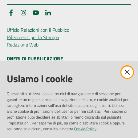
Facebook
Instagram
YouTube
LinkedIn
Ufficio Relazioni con il Pubblico
Riferimenti per la Stampa
Redazione Web
ONERI DI PUBBLICAZIONE
Amministrazione Trasparente
Usiamo i cookie
Pubblicità legale
Albo Pretorio
Questo sito utilizza i cookie tecnici di navigazione e di sessione per
Privacy Policy
garantire un miglior servizio di navigazione del sito, e cookie analitici per
Attuazione Misure PNRR
raccogliere informazioni sull'uso del sito da parte degli utenti. Utilizza
Liste di Attesa
anche cookie di profilazione dell'utente per fini statistici. Per i cookie di
profilazione puoi decidere se abilitarli o meno cliccando sul pulsante
'Impostazioni'. Per saperne di più, su come disabilitare i cookie oppure
ENTI, IMPRESE E PARTNER
abilitarne solo alcuni, consulta la nostra
Cookie Policy
.