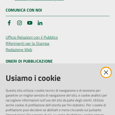
COMUNICA CON NOI
Facebook
Instagram
YouTube
LinkedIn
Ufficio Relazioni con il Pubblico
Riferimenti per la Stampa
Redazione Web
ONERI DI PUBBLICAZIONE
Amministrazione Trasparente
Usiamo i cookie
Pubblicità legale
Albo Pretorio
Questo sito utilizza i cookie tecnici di navigazione e di sessione per
Privacy Policy
garantire un miglior servizio di navigazione del sito, e cookie analitici per
Attuazione Misure PNRR
raccogliere informazioni sull'uso del sito da parte degli utenti. Utilizza
Liste di Attesa
anche cookie di profilazione dell'utente per fini statistici. Per i cookie di
profilazione puoi decidere se abilitarli o meno cliccando sul pulsante
'Impostazioni'. Per saperne di più, su come disabilitare i cookie oppure