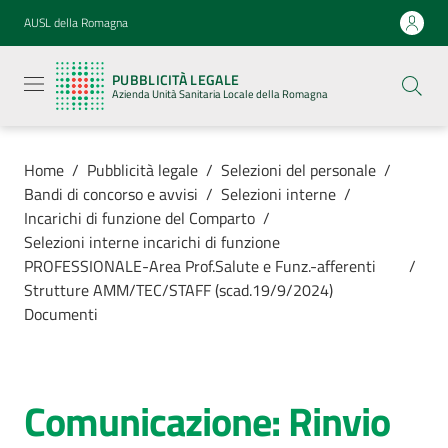
Vai al contenuto
Vai alla navigazione
Vai al footer
AUSL della Romagna
Pubblicità
legale
PUBBLICITÀ LEGALE
Azienda
Azienda Unità Sanitaria Locale della Romagna
Unità
Sanitaria
Locale della
Romagna
Home
/
Pubblicità legale
/
Selezioni del personale
/
Bandi di concorso e avvisi
/
Selezioni interne
/
Incarichi di funzione del Comparto
/
Selezioni interne incarichi di funzione
PROFESSIONALE-Area Prof.Salute e Funz.-afferenti
/
Azienda
Strutture AMM/TEC/STAFF (scad.19/9/2024)
Documenti
Servizi
Luoghi di
Comunicazione: Rinvio
cura