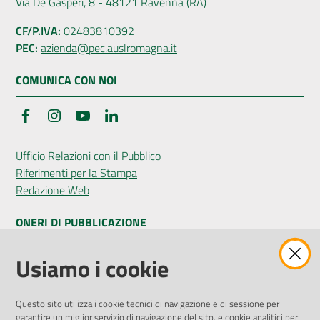
Via De Gasperi, 8 - 48121 Ravenna (RA)
CF/P.IVA:
02483810392
PEC:
azienda@pec.auslromagna.it
COMUNICA CON NOI
Facebook
Instagram
YouTube
LinkedIn
Ufficio Relazioni con il Pubblico
Riferimenti per la Stampa
Redazione Web
ONERI DI PUBBLICAZIONE
Amministrazione Trasparente
Usiamo i cookie
Pubblicità legale
Albo Pretorio
Questo sito utilizza i cookie tecnici di navigazione e di sessione per
Privacy Policy
garantire un miglior servizio di navigazione del sito, e cookie analitici per