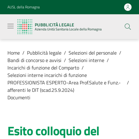
Vai al contenuto
Vai alla navigazione
Vai al footer
AUSL della Romagna
Pubblicità
legale
PUBBLICITÀ LEGALE
Azienda
Azienda Unità Sanitaria Locale della Romagna
Unità
Sanitaria
Locale della
Romagna
Home
/
Pubblicità legale
/
Selezioni del personale
/
Bandi di concorso e avvisi
/
Selezioni interne
/
Incarichi di funzione del Comparto
/
Selezioni interne incarichi di funzione
PROFESSIONISTA ESPERTO-Area Prof.Salute e Funz.-
/
Azienda
afferenti le DIT (scad.25.9.2024)
Documenti
Servizi
Luoghi di
Esito colloquio del
cura