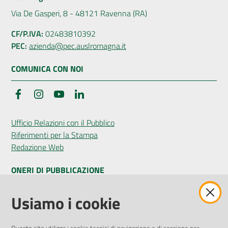
Via De Gasperi, 8 - 48121 Ravenna (RA)
CF/P.IVA:
02483810392
PEC:
azienda@pec.auslromagna.it
COMUNICA CON NOI
Facebook
Instagram
YouTube
LinkedIn
Ufficio Relazioni con il Pubblico
Riferimenti per la Stampa
Redazione Web
ONERI DI PUBBLICAZIONE
Amministrazione Trasparente
Usiamo i cookie
Pubblicità legale
Albo Pretorio