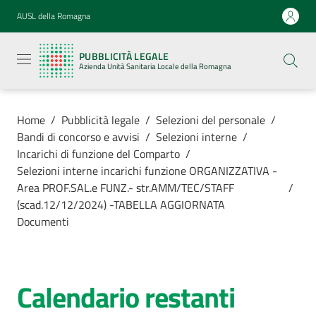
Vai al contenuto
Vai alla navigazione
Vai al footer
AUSL della Romagna
Pubblicità
legale
PUBBLICITÀ LEGALE
Azienda
Azienda Unità Sanitaria Locale della Romagna
Unità
Sanitaria
Locale della
Romagna
Home
/
Pubblicità legale
/
Selezioni del personale
/
Bandi di concorso e avvisi
/
Selezioni interne
/
Incarichi di funzione del Comparto
/
Selezioni interne incarichi funzione ORGANIZZATIVA -
Area PROF.SAL.e FUNZ.- str.AMM/TEC/STAFF
/
Azienda
(scad.12/12/2024) -TABELLA AGGIORNATA
Documenti
Servizi
Luoghi di
Calendario restanti
cura