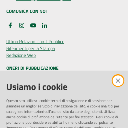
COMUNICA CON NOI
Facebook
Instagram
YouTube
LinkedIn
Ufficio Relazioni con il Pubblico
Riferimenti per la Stampa
Redazione Web
ONERI DI PUBBLICAZIONE
Amministrazione Trasparente
Usiamo i cookie
Pubblicità legale
Albo Pretorio
Questo sito utilizza i cookie tecnici di navigazione e di sessione per
Privacy Policy
garantire un miglior servizio di navigazione del sito, e cookie analitici per
Attuazione Misure PNRR
raccogliere informazioni sull'uso del sito da parte degli utenti. Utilizza
Liste di Attesa
anche cookie di profilazione dell'utente per fini statistici. Per i cookie di
profilazione puoi decidere se abilitarli o meno cliccando sul pulsante
'Impostazioni'. Per saperne di più, su come disabilitare i cookie oppure