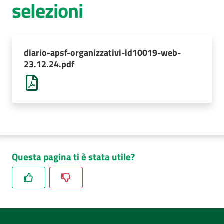
selezioni
AUSL
Comunica
diario-apsf-organizzativi-id10019-web-
23.12.24.pdf
Questa pagina ti è stata utile?