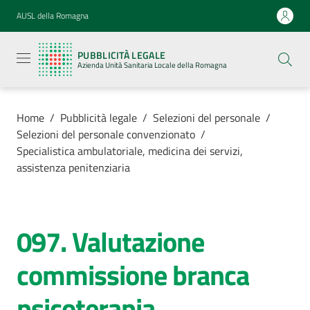
Vai al contenuto
Vai alla navigazione
Vai al footer
AUSL della Romagna
Pubblicità
legale
PUBBLICITÀ LEGALE
Azienda
Azienda Unità Sanitaria Locale della Romagna
Unità
Sanitaria
Locale della
Romagna
Home
/
Pubblicità legale
/
Selezioni del personale
/
Selezioni del personale convenzionato
/
Specialistica ambulatoriale, medicina dei servizi,
assistenza penitenziaria
Azienda
Servizi
097. Valutazione
Salta al contenuto
commissione branca
Luoghi di
cura
psicoterapia