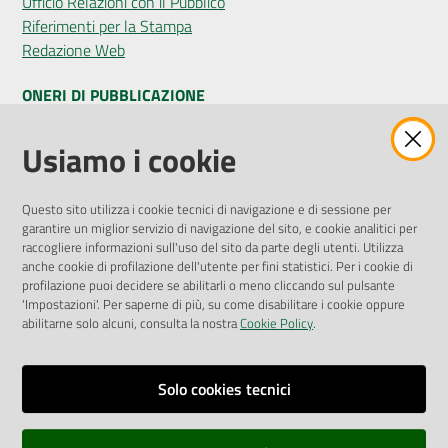
Ufficio Relazioni con il Pubblico
Riferimenti per la Stampa
Redazione Web
ONERI DI PUBBLICAZIONE
Amministrazione Trasparente
Usiamo i cookie
Pubblicità legale
Albo Pretorio
Questo sito utilizza i cookie tecnici di navigazione e di sessione per
Privacy Policy
garantire un miglior servizio di navigazione del sito, e cookie analitici per
Attuazione Misure PNRR
raccogliere informazioni sull'uso del sito da parte degli utenti. Utilizza
Liste di Attesa
anche cookie di profilazione dell'utente per fini statistici. Per i cookie di
profilazione puoi decidere se abilitarli o meno cliccando sul pulsante
'Impostazioni'. Per saperne di più, su come disabilitare i cookie oppure
ENTI, IMPRESE E PARTNER
abilitarne solo alcuni, consulta la nostra
Cookie Policy
.
Fatturazione Elettronica
Gare e Appalti
Solo cookies tecnici
Richiesta Patrocinio