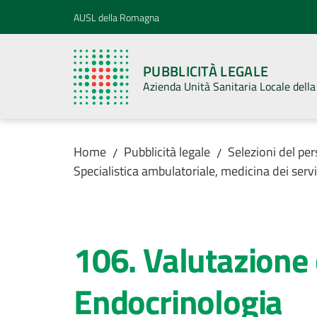
Vai al contenuto
Vai alla navigazione
Vai al footer
AUSL della Romagna
PUBBLICITÀ LEGALE
Azienda Unità Sanitaria Locale del
Home
Pubblicità legale
Selezioni del pe
/
/
Specialistica ambulatoriale, medicina dei servi
Salta al contenuto
106. Valutazione
Endocrinologia