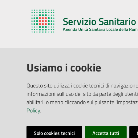
Servizio Sanitari
Azienda Unità Sanitaria Locale della Ro
AZIENDA USL DELLA ROMAGNA
COMUNI
Usiamo i cookie
Sede Legale
Face
Questo sito utilizza i cookie tecnici di navigazione
Via De Gasperi, 8 - 48121 Ravenna (RA)
informazioni sull'uso del sito da parte degli utenti
Ufficio R
CF/P.IVA:
02483810392
Riferime
abilitarli o meno cliccando sul pulsante 'Impostazi
PEC:
azienda@pec.auslromagna.it
Redazio
Policy
.
Solo cookies tecnici
Accetta tutti