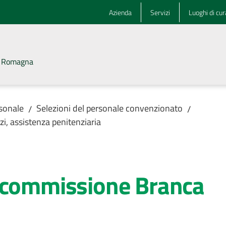
Azienda
Servizi
Luoghi di cur
la Romagna
rsonale
Selezioni del personale convenzionato
/
/
zi, assistenza penitenziaria
 commissione Branca