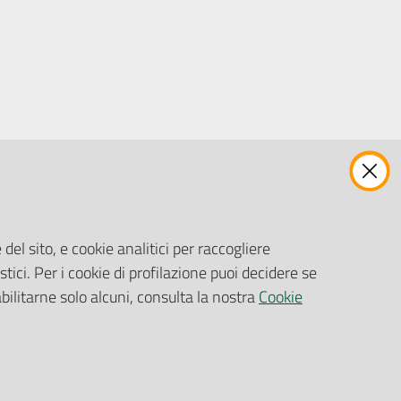
ENTI, IMPRESE E PARTNER
Fatturazione Elettronica
Gare e Appalti
del sito, e cookie analitici per raccogliere
Richiesta Patrocinio
stici. Per i cookie di profilazione puoi decidere se
abilitarne solo alcuni, consulta la nostra
Cookie