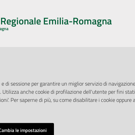
o Regionale Emilia-Romagna
magna
CA CON NOI
ONERI DI PUBBLICAZIONE
book
Instagram
YouTube
LinkedIn
Amministrazione Trasparente
Pubblicità legale
 e di sessione per garantire un miglior servizio di navigazione 
Albo Pretorio
. Utilizza anche cookie di profilazione dell'utente per fini stati
elazioni con il Pubblico
Privacy Policy
nti per la Stampa
oni'. Per saperne di più, su come disabilitare i cookie oppure 
Attuazione Misure PNRR
ne Web
Liste di Attesa
Cambia le impostazioni