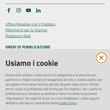
Facebook
Instagram
YouTube
LinkedIn
Ufficio Relazioni con il Pubblico
Riferimenti per la Stampa
Redazione Web
ONERI DI PUBBLICAZIONE
Amministrazione Trasparente
Usiamo i cookie
Pubblicità legale
Albo Pretorio
Questo sito utilizza i cookie tecnici di navigazione e di sessione per
Privacy Policy
garantire un miglior servizio di navigazione del sito, e cookie analitici per
Attuazione Misure PNRR
raccogliere informazioni sull'uso del sito da parte degli utenti. Utilizza
Liste di Attesa
anche cookie di profilazione dell'utente per fini statistici. Per i cookie di
profilazione puoi decidere se abilitarli o meno cliccando sul pulsante
'Impostazioni'. Per saperne di più, su come disabilitare i cookie oppure
ENTI, IMPRESE E PARTNER
abilitarne solo alcuni, consulta la nostra
Cookie Policy
.