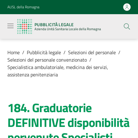
Vai al contenuto
Vai alla navigazione
Vai al footer
AUSL della Romagna
Pubblicità
legale
PUBBLICITÀ LEGALE
Azienda
Azienda Unità Sanitaria Locale della Romagna
Unità
Sanitaria
Locale della
Romagna
Home
/
Pubblicità legale
/
Selezioni del personale
/
Selezioni del personale convenzionato
/
Specialistica ambulatoriale, medicina dei servizi,
assistenza penitenziaria
Azienda
Servizi
184. Graduatorie
Salta al contenuto
DEFINITIVE disponibilità
Luoghi di
cura
pervenute Specialisti