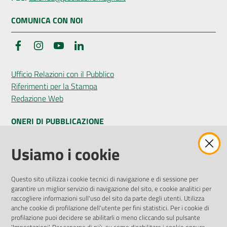
COMUNICA CON NOI
Facebook
Instagram
YouTube
LinkedIn
Ufficio Relazioni con il Pubblico
Riferimenti per la Stampa
Redazione Web
ONERI DI PUBBLICAZIONE
Amministrazione Trasparente
Usiamo i cookie
Pubblicità legale
Albo Pretorio
Questo sito utilizza i cookie tecnici di navigazione e di sessione per
Privacy Policy
garantire un miglior servizio di navigazione del sito, e cookie analitici per
Attuazione Misure PNRR
raccogliere informazioni sull'uso del sito da parte degli utenti. Utilizza
Liste di Attesa
anche cookie di profilazione dell'utente per fini statistici. Per i cookie di
profilazione puoi decidere se abilitarli o meno cliccando sul pulsante