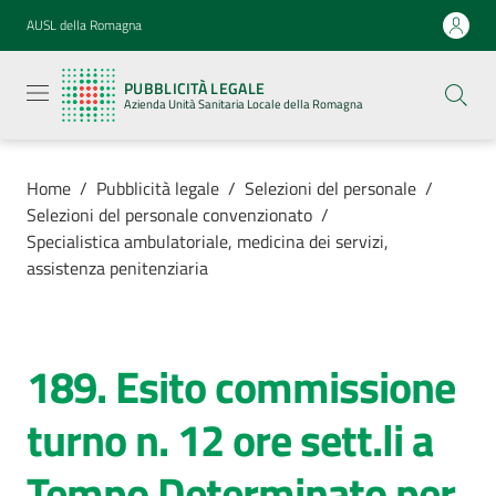
Vai al contenuto
Vai alla navigazione
Vai al footer
AUSL della Romagna
Pubblicità
legale
PUBBLICITÀ LEGALE
Azienda
Azienda Unità Sanitaria Locale della Romagna
Unità
Sanitaria
Locale della
Romagna
Home
/
Pubblicità legale
/
Selezioni del personale
/
Selezioni del personale convenzionato
/
Specialistica ambulatoriale, medicina dei servizi,
assistenza penitenziaria
Azienda
Servizi
189. Esito commissione
Salta al contenuto
turno n. 12 ore sett.li a
Luoghi di
cura
Tempo Determinato per