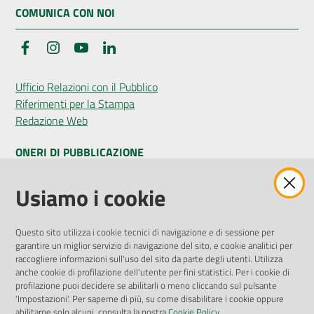
COMUNICA CON NOI
Facebook
Instagram
YouTube
LinkedIn
Ufficio Relazioni con il Pubblico
Riferimenti per la Stampa
Redazione Web
ONERI DI PUBBLICAZIONE
Amministrazione Trasparente
Usiamo i cookie
Pubblicità legale
Albo Pretorio
Questo sito utilizza i cookie tecnici di navigazione e di sessione per
Privacy Policy
garantire un miglior servizio di navigazione del sito, e cookie analitici per
Attuazione Misure PNRR
raccogliere informazioni sull'uso del sito da parte degli utenti. Utilizza
Liste di Attesa
anche cookie di profilazione dell'utente per fini statistici. Per i cookie di
profilazione puoi decidere se abilitarli o meno cliccando sul pulsante
'Impostazioni'. Per saperne di più, su come disabilitare i cookie oppure
ENTI, IMPRESE E PARTNER
abilitarne solo alcuni, consulta la nostra
Cookie Policy
.