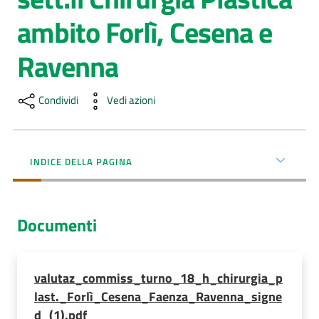
ambito Forlì, Cesena e
AUSL
Comunica
Ravenna
Condividi
Vedi azioni
INDICE DELLA PAGINA
Documenti
valutaz_commiss_turno_18_h_chirurgia_p
last._Forlì_Cesena_Faenza_Ravenna_signe
d_(1).pdf