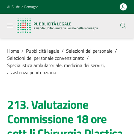
Vai al contenuto
Vai alla navigazione
Vai al footer
AUSL della Romagna
Pubblicità
legale
PUBBLICITÀ LEGALE
Azienda
Azienda Unità Sanitaria Locale della Romagna
Unità
Sanitaria
Locale della
Romagna
Home
/
Pubblicità legale
/
Selezioni del personale
/
Selezioni del personale convenzionato
/
Specialistica ambulatoriale, medicina dei servizi,
assistenza penitenziaria
Azienda
Servizi
213. Valutazione
Salta al contenuto
Commissione 18 ore
Luoghi di
cura
sett.li Chirurgia Plastica