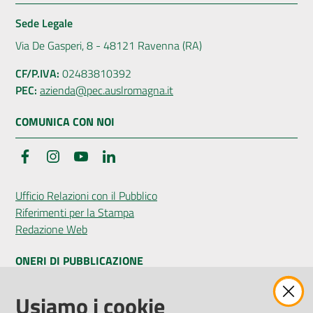
Sede Legale
Via De Gasperi, 8 - 48121 Ravenna (RA)
CF/P.IVA:
02483810392
PEC:
azienda@pec.auslromagna.it
COMUNICA CON NOI
Facebook
Instagram
YouTube
LinkedIn
Ufficio Relazioni con il Pubblico
Riferimenti per la Stampa
Redazione Web
ONERI DI PUBBLICAZIONE
Amministrazione Trasparente
Usiamo i cookie
Pubblicità legale