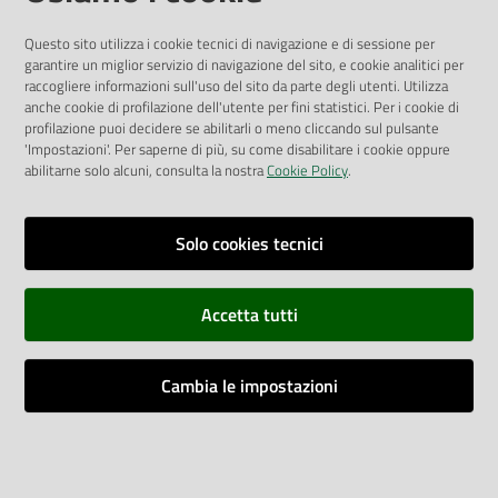
Albo Pretorio
Questo sito utilizza i cookie tecnici di navigazione e di sessione per
Privacy Policy
garantire un miglior servizio di navigazione del sito, e cookie analitici per
Attuazione Misure PNRR
raccogliere informazioni sull'uso del sito da parte degli utenti. Utilizza
Liste di Attesa
anche cookie di profilazione dell'utente per fini statistici. Per i cookie di
profilazione puoi decidere se abilitarli o meno cliccando sul pulsante
'Impostazioni'. Per saperne di più, su come disabilitare i cookie oppure
ENTI, IMPRESE E PARTNER
abilitarne solo alcuni, consulta la nostra
Cookie Policy
.
Fatturazione Elettronica
Gare e Appalti
Solo cookies tecnici
Richiesta Patrocinio
Accetta tutti
Dichiarazione di Accessibilità
Cambia le impostazioni
Dati di Monitoraggio
Impostazioni cookie