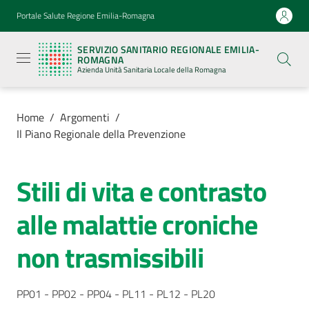
Vai al contenuto
Vai alla navigazione
Vai al footer
Portale Salute Regione Emilia-Romagna
Servizio
Sanitario
SERVIZIO SANITARIO REGIONALE EMILIA-
Regionale
ROMAGNA
Emilia-
Azienda Unità Sanitaria Locale della Romagna
Romagna
Azienda
Unità
Sanitaria
Home
/
Argomenti
/
Locale della
Il Piano Regionale della Prevenzione
Romagna
Stili di vita e contrasto
Azienda
alle malattie croniche
Servizi
non trasmissibili
Luoghi
di
PP01 - PP02 - PP04 - PL11 - PL12 - PL20
cura