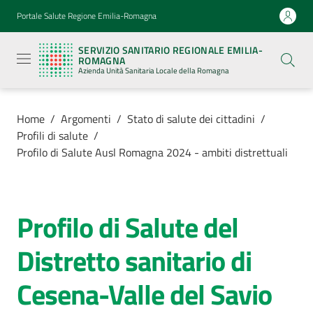
Vai al contenuto
Vai alla navigazione
Vai al footer
Portale Salute Regione Emilia-Romagna
Servizio
Sanitario
SERVIZIO SANITARIO REGIONALE EMILIA-
Regionale
ROMAGNA
Emilia-
Azienda Unità Sanitaria Locale della Romagna
Romagna
Azienda
Unità
Sanitaria
Home
/
Argomenti
/
Stato di salute dei cittadini
/
Locale della
Profili di salute
/
Romagna
Profilo di Salute Ausl Romagna 2024 - ambiti distrettuali
Azienda
Profilo di Salute del
Salta al contenuto
Servizi
Distretto sanitario di
Luoghi
Cesena-Valle del Savio
di
cura