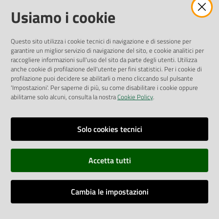
Amministrazione Trasparente
Usiamo i cookie
Pubblicità legale
Albo Pretorio
Questo sito utilizza i cookie tecnici di navigazione e di sessione per
Privacy Policy
garantire un miglior servizio di navigazione del sito, e cookie analitici per
Attuazione Misure PNRR
raccogliere informazioni sull'uso del sito da parte degli utenti. Utilizza
Liste di Attesa
anche cookie di profilazione dell'utente per fini statistici. Per i cookie di
profilazione puoi decidere se abilitarli o meno cliccando sul pulsante
'Impostazioni'. Per saperne di più, su come disabilitare i cookie oppure
ENTI, IMPRESE E PARTNER
abilitarne solo alcuni, consulta la nostra
Cookie Policy
.
Fatturazione Elettronica
Gare e Appalti
Solo cookies tecnici
Richiesta Patrocinio
Accetta tutti
Dichiarazione di Accessibilità
Cambia le impostazioni
Dati di Monitoraggio