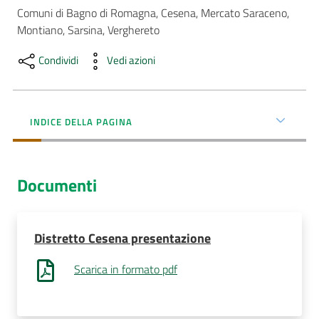
Comuni di Bagno di Romagna, Cesena, Mercato Saraceno, 
AUSL
Montiano, Sarsina, Verghereto
Comunica
Condividi
Vedi azioni
INDICE DELLA PAGINA
Carta
dei
Documenti
Servizi
Dedicato
Distretto Cesena presentazione
a...
Scarica in formato pdf
Bandi
e
Concorsi