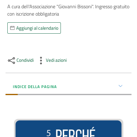
A cura dell'Associazione "Giovanni Bissoni". Ingresso gratuito 
AUSL
con iscrizione obbligatoria
Comunica
Aggiungi al calendario
Condividi
Vedi azioni
Carta
dei
Servizi
INDICE DELLA PAGINA
Dedicato
a...
Bandi
e
Concorsi