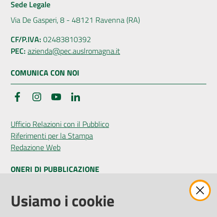
Sede Legale
Via De Gasperi, 8 - 48121 Ravenna (RA)
CF/P.IVA:
02483810392
PEC:
azienda@pec.auslromagna.it
COMUNICA CON NOI
Facebook
Instagram
YouTube
LinkedIn
Ufficio Relazioni con il Pubblico
Riferimenti per la Stampa
Redazione Web
ONERI DI PUBBLICAZIONE
Amministrazione Trasparente
Usiamo i cookie
Pubblicità legale
Albo Pretorio