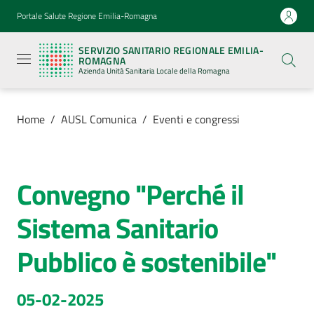
Vai al contenuto
Vai alla navigazione
Vai al footer
Portale Salute Regione Emilia-Romagna
Servizio
Sanitario
SERVIZIO SANITARIO REGIONALE EMILIA-
Regionale
ROMAGNA
Emilia-
Azienda Unità Sanitaria Locale della Romagna
Romagna
Azienda
Unità
Sanitaria
Home
/
AUSL Comunica
/
Eventi e congressi
Locale della
Romagna
Convegno "Perché il
Salta al contenuto
Azienda
Sistema Sanitario
Servizi
Pubblico è sostenibile"
Luoghi
di
05-02-2025
cura