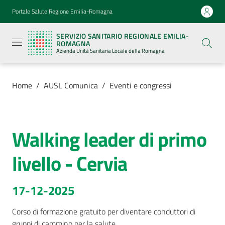
Vai al contenuto
Vai alla navigazione
Vai al footer
Portale Salute Regione Emilia-Romagna
Servizio
Sanitario
SERVIZIO SANITARIO REGIONALE EMILIA-
Regionale
ROMAGNA
Emilia-
Azienda Unità Sanitaria Locale della Romagna
Romagna
Azienda
Unità
Sanitaria
Home
/
AUSL Comunica
/
Eventi e congressi
Locale della
Romagna
Walking leader di primo
Salta al contenuto
Azienda
livello - Cervia
Servizi
17-12-2025
Luoghi
di
Corso di formazione gratuito per diventare conduttori di 
cura
gruppi di cammino per la salute