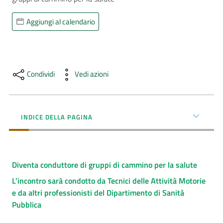
AUSL
Aggiungi al calendario
Comunica
Condividi
Vedi azioni
Carta
INDICE DELLA PAGINA
dei
Servizi
Dedicato
Diventa conduttore di gruppi di cammino per la salute
a...
L’incontro sarà condotto da Tecnici delle Attività Motorie
e da altri professionisti del Dipartimento di Sanità
Bandi
Pubblica
e
Concorsi