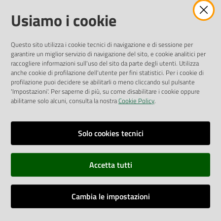
Amministrazione Trasparente
Usiamo i cookie
Pubblicità legale
Albo Pretorio
Questo sito utilizza i cookie tecnici di navigazione e di sessione per
Privacy Policy
garantire un miglior servizio di navigazione del sito, e cookie analitici per
Attuazione Misure PNRR
raccogliere informazioni sull'uso del sito da parte degli utenti. Utilizza
Liste di Attesa
anche cookie di profilazione dell'utente per fini statistici. Per i cookie di
profilazione puoi decidere se abilitarli o meno cliccando sul pulsante
'Impostazioni'. Per saperne di più, su come disabilitare i cookie oppure
ENTI, IMPRESE E PARTNER
abilitarne solo alcuni, consulta la nostra
Cookie Policy
.
Fatturazione Elettronica
Gare e Appalti
Solo cookies tecnici
Richiesta Patrocinio
Accetta tutti
Dichiarazione di Accessibilità
Cambia le impostazioni
Dati di Monitoraggio