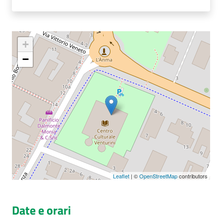
+
−
Leaflet
| ©
OpenStreetMap
contributors
Date e orari