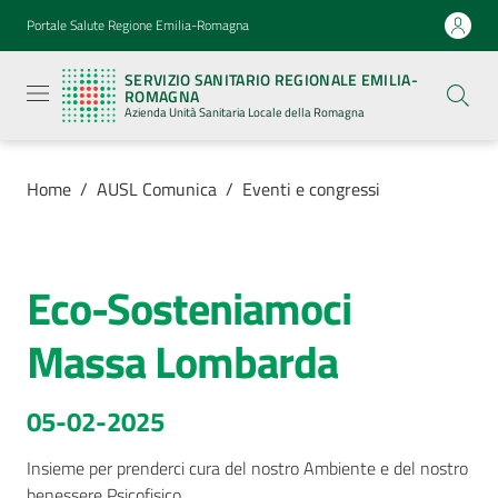
Vai al contenuto
Vai alla navigazione
Vai al footer
Portale Salute Regione Emilia-Romagna
Servizio
Sanitario
SERVIZIO SANITARIO REGIONALE EMILIA-
Regionale
ROMAGNA
Emilia-
Azienda Unità Sanitaria Locale della Romagna
Romagna
Azienda
Unità
Sanitaria
Home
/
AUSL Comunica
/
Eventi e congressi
Locale della
Romagna
Eco-Sosteniamoci
Salta al contenuto
Azienda
Massa Lombarda
Servizi
05-02-2025
Luoghi
di
Insieme per prenderci cura del nostro Ambiente e del nostro 
cura
benessere Psicofisico