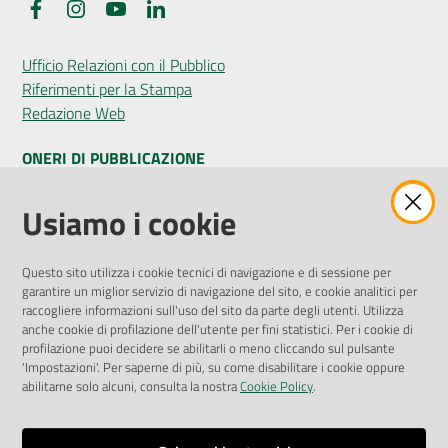
Facebook
Instagram
YouTube
LinkedIn
Ufficio Relazioni con il Pubblico
Riferimenti per la Stampa
Redazione Web
ONERI DI PUBBLICAZIONE
Amministrazione Trasparente
Usiamo i cookie
Pubblicità legale
Albo Pretorio
Questo sito utilizza i cookie tecnici di navigazione e di sessione per
Privacy Policy
garantire un miglior servizio di navigazione del sito, e cookie analitici per
Attuazione Misure PNRR
raccogliere informazioni sull'uso del sito da parte degli utenti. Utilizza
Liste di Attesa
anche cookie di profilazione dell'utente per fini statistici. Per i cookie di
profilazione puoi decidere se abilitarli o meno cliccando sul pulsante
'Impostazioni'. Per saperne di più, su come disabilitare i cookie oppure
ENTI, IMPRESE E PARTNER
abilitarne solo alcuni, consulta la nostra
Cookie Policy
.
Fatturazione Elettronica
Gare e Appalti