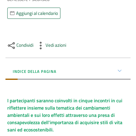
AUSL
Aggiungi al calendario
Comunica
Condividi
Vedi azioni
Carta
INDICE DELLA PAGINA
dei
Servizi
Dedicato
I partecipanti saranno coinvolti in cinque incontri in cui
a...
riflettere insieme sulla tematica dei cambiamenti
ambientali e sui loro effetti attraverso una presa di
Bandi
consapevolezza dell'importanza di acquisire stili di vita
e
sani ed ecosostenibili.
Concorsi