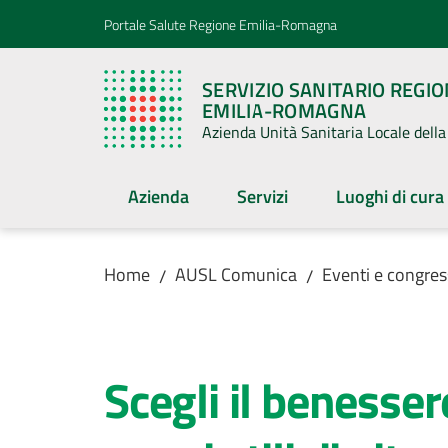
Vai al contenuto
Vai alla navigazione
Vai al footer
Portale Salute Regione Emilia-Romagna
SERVIZIO SANITARIO REGI
EMILIA-ROMAGNA
Azienda Unità Sanitaria Locale del
Azienda
Servizi
Luoghi di cura
Home
AUSL Comunica
Eventi e congres
/
/
Salta al contenuto
Scegli il benesser