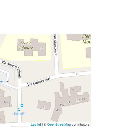
Leaflet
| ©
OpenStreetMap
contributors