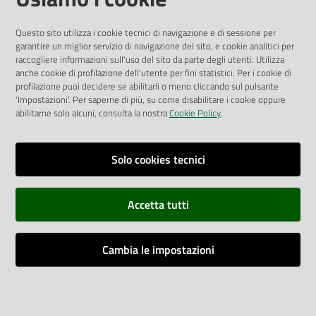
Pubblicità legale
Albo Pretorio
Questo sito utilizza i cookie tecnici di navigazione e di sessione per
Privacy Policy
garantire un miglior servizio di navigazione del sito, e cookie analitici per
Attuazione Misure PNRR
raccogliere informazioni sull'uso del sito da parte degli utenti. Utilizza
Liste di Attesa
anche cookie di profilazione dell'utente per fini statistici. Per i cookie di
profilazione puoi decidere se abilitarli o meno cliccando sul pulsante
'Impostazioni'. Per saperne di più, su come disabilitare i cookie oppure
ENTI, IMPRESE E PARTNER
abilitarne solo alcuni, consulta la nostra
Cookie Policy
.
Fatturazione Elettronica
Gare e Appalti
Solo cookies tecnici
Richiesta Patrocinio
Accetta tutti
Dichiarazione di Accessibilità
Cambia le impostazioni
Dati di Monitoraggio
Impostazioni cookie