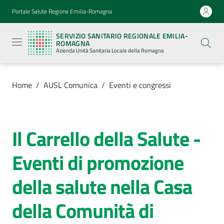
Vai al contenuto
Vai alla navigazione
Vai al footer
Portale Salute Regione Emilia-Romagna
Servizio
Sanitario
SERVIZIO SANITARIO REGIONALE EMILIA-
Regionale
ROMAGNA
Emilia-
Azienda Unità Sanitaria Locale della Romagna
Romagna
Azienda
Unità
Sanitaria
Home
/
AUSL Comunica
/
Eventi e congressi
Locale della
Romagna
Il Carrello della Salute -
Salta al contenuto
Azienda
Eventi di promozione
Servizi
della salute nella Casa
Luoghi
della Comunità di
di
cura