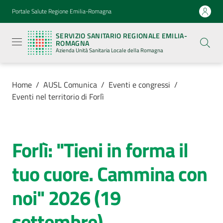
Vai al contenuto
Vai alla navigazione
Vai al footer
Portale Salute Regione Emilia-Romagna
Servizio
Sanitario
SERVIZIO SANITARIO REGIONALE EMILIA-
Regionale
ROMAGNA
Emilia-
Azienda Unità Sanitaria Locale della Romagna
Romagna
Azienda
Unità
Sanitaria
Home
/
AUSL Comunica
/
Eventi e congressi
/
Locale della
Eventi nel territorio di Forlì
Romagna
Azienda
Forlì: "Tieni in forma il
Salta al contenuto
tuo cuore. Cammina con
Servizi
noi" 2026 (19
Luoghi
di
settembre)
cura