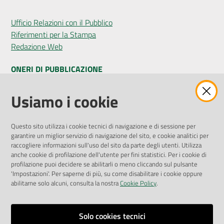
Ufficio Relazioni con il Pubblico
Riferimenti per la Stampa
Redazione Web
ONERI DI PUBBLICAZIONE
Amministrazione Trasparente
Usiamo i cookie
Pubblicità legale
Albo Pretorio
Questo sito utilizza i cookie tecnici di navigazione e di sessione per
Privacy Policy
garantire un miglior servizio di navigazione del sito, e cookie analitici per
Attuazione Misure PNRR
raccogliere informazioni sull'uso del sito da parte degli utenti. Utilizza
Liste di Attesa
anche cookie di profilazione dell'utente per fini statistici. Per i cookie di
profilazione puoi decidere se abilitarli o meno cliccando sul pulsante
'Impostazioni'. Per saperne di più, su come disabilitare i cookie oppure
ENTI, IMPRESE E PARTNER
abilitarne solo alcuni, consulta la nostra
Cookie Policy
.
Fatturazione Elettronica
Gare e Appalti
Solo cookies tecnici