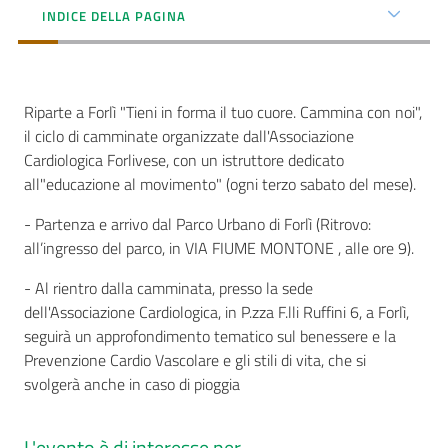
INDICE DELLA PAGINA
Seguici
su
Riparte a Forlì "Tieni in forma il tuo cuore. Cammina con noi",
il ciclo di camminate organizzate dall'Associazione
Cardiologica Forlivese, con un istruttore dedicato
all"educazione al movimento" (ogni terzo sabato del mese).
- Partenza e arrivo dal Parco Urbano di Forlì (Ritrovo:
all’ingresso del parco, in VIA FIUME MONTONE , alle ore 9).
- Al rientro dalla camminata, presso la sede
dell'Associazione Cardiologica, in P.zza F.lli Ruffini 6, a Forlì,
seguirà un approfondimento tematico sul benessere e la
Prevenzione Cardio Vascolare e gli stili di vita, che si
svolgerà anche in caso di pioggia
L'evento è di interesse per