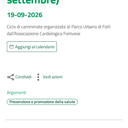
AUSL
19-09-2026
Comunica
Ciclo di camminate organizzate al Parco Urbano di Forlì 
dall'Associazione Cardiologica Forlivese 
Aggiungi al calendario
Carta
dei
Servizi
Condividi
Vedi azioni
Dedicato
Argomenti
a...
Prevenzione e promozione della salute
Bandi
e
Concorsi