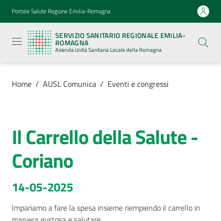
Vai al contenuto
Vai alla navigazione
Vai al footer
Portale Salute Regione Emilia-Romagna
Servizio
Sanitario
SERVIZIO SANITARIO REGIONALE EMILIA-
Regionale
ROMAGNA
Emilia-
Azienda Unità Sanitaria Locale della Romagna
Romagna
Azienda
Unità
Sanitaria
Home
/
AUSL Comunica
/
Eventi e congressi
Locale della
Romagna
Il Carrello della Salute -
Salta al contenuto
Azienda
Coriano
Servizi
14-05-2025
Luoghi
di
Impariamo a fare la spesa insieme riempiendo il carrello in 
cura
maniera gustosa e salutare