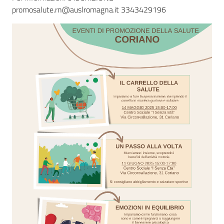
promosalute.rn@auslromagna.it 3343429196
Seguici
su