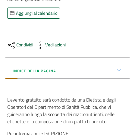
AUSL
Aggiungi al calendario
Comunica
Condividi
Vedi azioni
Carta
INDICE DELLA PAGINA
dei
Servizi
Dedicato
L'evento gratuito sarà condotto da una Dietista e dagli
a...
Operatori del Dipartimento di Sanità Pubblica, che vi
guideranno lungo la scoperta dei macronutrienti, delle
Bandi
etichette e la composizione di un piatto bilanciato.
e
Per informazioni e ISCRIZIONE
Concorsi