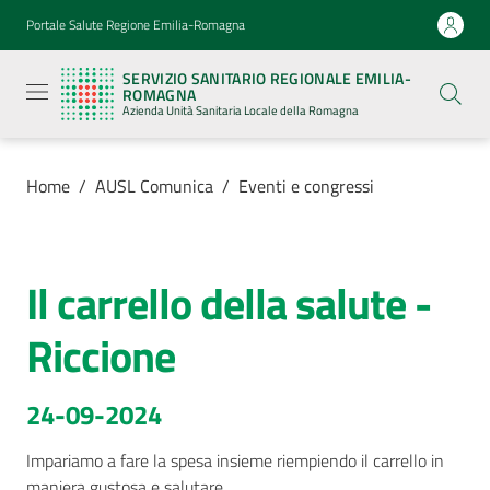
Vai al contenuto
Vai alla navigazione
Vai al footer
Portale Salute Regione Emilia-Romagna
Servizio
Sanitario
SERVIZIO SANITARIO REGIONALE EMILIA-
Regionale
ROMAGNA
Emilia-
Azienda Unità Sanitaria Locale della Romagna
Romagna
Azienda
Unità
Sanitaria
Home
/
AUSL Comunica
/
Eventi e congressi
Locale della
Romagna
Il carrello della salute -
Salta al contenuto
Azienda
Riccione
Servizi
24-09-2024
Luoghi
di
Impariamo a fare la spesa insieme riempiendo il carrello in 
cura
maniera gustosa e salutare