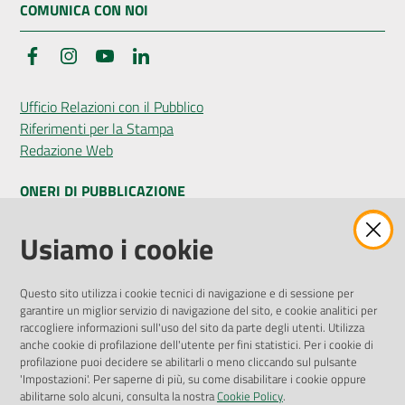
COMUNICA CON NOI
Facebook
Instagram
YouTube
LinkedIn
Ufficio Relazioni con il Pubblico
Riferimenti per la Stampa
Redazione Web
ONERI DI PUBBLICAZIONE
Amministrazione Trasparente
Usiamo i cookie
Pubblicità legale
Albo Pretorio
Questo sito utilizza i cookie tecnici di navigazione e di sessione per
Privacy Policy
garantire un miglior servizio di navigazione del sito, e cookie analitici per
Attuazione Misure PNRR
raccogliere informazioni sull'uso del sito da parte degli utenti. Utilizza
Liste di Attesa
anche cookie di profilazione dell'utente per fini statistici. Per i cookie di
profilazione puoi decidere se abilitarli o meno cliccando sul pulsante
'Impostazioni'. Per saperne di più, su come disabilitare i cookie oppure
ENTI, IMPRESE E PARTNER
abilitarne solo alcuni, consulta la nostra
Cookie Policy
.