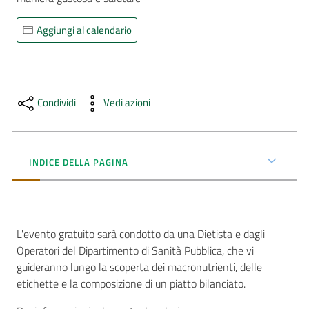
AUSL
Aggiungi al calendario
Comunica
Condividi
Vedi azioni
Carta
INDICE DELLA PAGINA
dei
Servizi
Dedicato
L'evento gratuito sarà condotto da una Dietista e dagli
a...
Operatori del Dipartimento di Sanità Pubblica, che vi
guideranno lungo la scoperta dei macronutrienti, delle
Bandi
etichette e la composizione di un piatto bilanciato.
e
Concorsi