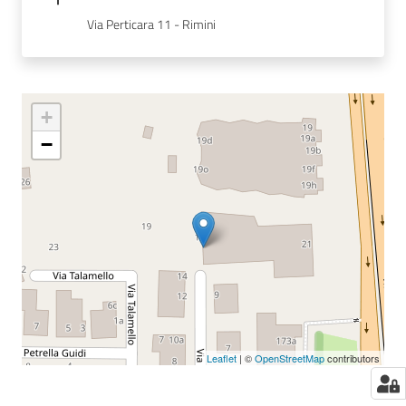
Via Perticara 11 - Rimini
+
−
Leaflet
| ©
OpenStreetMap
contributors