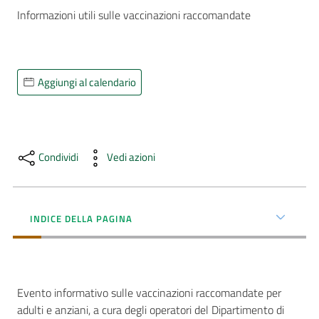
Informazioni utili sulle vaccinazioni raccomandate

AUSL
Comunica
Aggiungi al calendario
Carta
Condividi
Vedi azioni
dei
Servizi
INDICE DELLA PAGINA
Dedicato
a...
Bandi
Evento informativo sulle vaccinazioni raccomandate per
e
adulti e anziani, a cura degli operatori del Dipartimento di
Concorsi