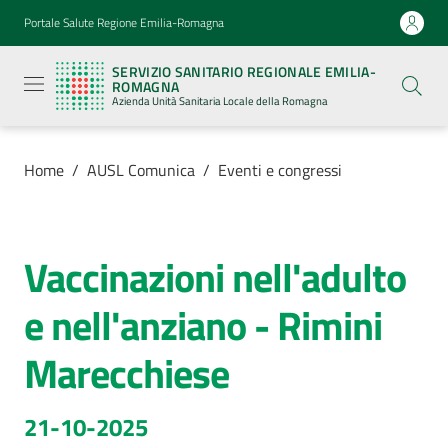
Vai al contenuto
Vai alla navigazione
Vai al footer
Portale Salute Regione Emilia-Romagna
Servizio
Sanitario
SERVIZIO SANITARIO REGIONALE EMILIA-
Regionale
ROMAGNA
Emilia-
Azienda Unità Sanitaria Locale della Romagna
Romagna
Azienda
Unità
Sanitaria
Home
/
AUSL Comunica
/
Eventi e congressi
Locale della
Romagna
Vaccinazioni nell'adulto
Salta al contenuto
Azienda
e nell'anziano - Rimini
Servizi
Marecchiese
Luoghi
di
21-10-2025
cura