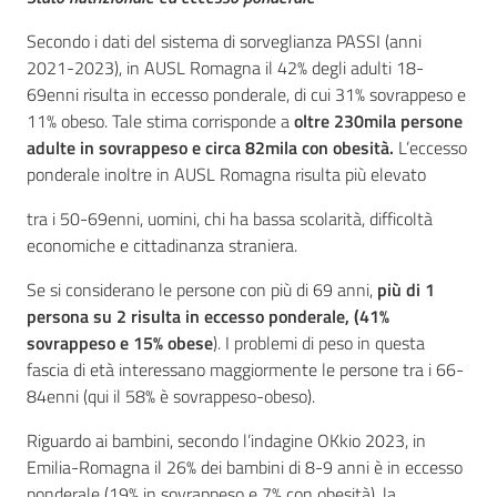
Secondo i dati del sistema di sorveglianza PASSI (anni
2021-2023), in AUSL Romagna il 42% degli adulti 18-
69enni risulta in eccesso ponderale, di cui 31% sovrappeso e
11% obeso. Tale stima corrisponde a
oltre 230mila persone
adulte in sovrappeso e circa 82mila con obesità.
L’eccesso
ponderale inoltre in AUSL Romagna risulta più elevato
tra i 50-69enni, uomini, chi ha bassa scolarità, difficoltà
economiche e cittadinanza straniera.
Se si considerano le persone con più di 69 anni,
più di 1
persona su 2 risulta in eccesso ponderale, (41%
sovrappeso e 15% obese
). I problemi di peso in questa
fascia di età interessano maggiormente le persone tra i 66-
84enni (qui il 58% è sovrappeso-obeso).
Riguardo ai bambini, secondo l’indagine OKkio 2023, in
Emilia-Romagna il 26% dei bambini di 8-9 anni è in eccesso
ponderale (19% in sovrappeso e 7% con obesità), la