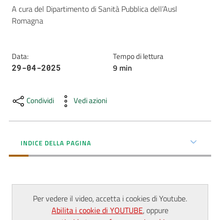
A cura del Dipartimento di Sanità Pubblica dell’Ausl 
AUSL
Romagna
Comunica
Data
:
Tempo di lettura
9
min
29-04-2025
Condividi
Vedi azioni
Carta
dei
Servizi
INDICE DELLA PAGINA
Dedicato
a...
Bandi
Per vedere il video, accetta i cookies di Youtube.
e
Abilita i cookie di YOUTUBE
, oppure
Concorsi