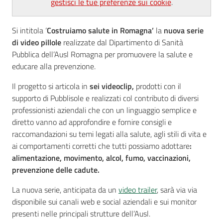
gestisci le tue preferenze sui cookie
.
Si intitola ‘
Costruiamo salute in Romagna’
la
nuova serie
Seguici
di video pillole
realizzate dal Dipartimento di Sanità
su
Pubblica dell’Ausl Romagna per promuovere la salute e
educare alla prevenzione.
Il progetto si articola in
sei videoclip,
prodotti con il
supporto di Pubblisole e realizzati col contributo di diversi
professionisti aziendali che con un linguaggio semplice e
diretto vanno ad approfondire e fornire consigli e
raccomandazioni su temi legati alla salute, agli stili di vita e
ai comportamenti corretti che tutti possiamo adottare
:
alimentazione, movimento, alcol, fumo, vaccinazioni,
prevenzione delle cadute.
La nuova serie, anticipata da un
video trailer
, sarà via via
disponibile sui canali web e social aziendali e sui monitor
presenti nelle principali strutture dell’Ausl.