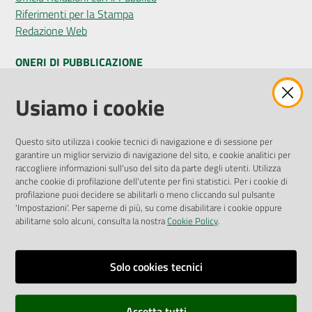
Riferimenti per la Stampa
Redazione Web
ONERI DI PUBBLICAZIONE
Amministrazione Trasparente
Usiamo i cookie
Pubblicità legale
Albo Pretorio
Questo sito utilizza i cookie tecnici di navigazione e di sessione per
Privacy Policy
garantire un miglior servizio di navigazione del sito, e cookie analitici per
Attuazione Misure PNRR
raccogliere informazioni sull'uso del sito da parte degli utenti. Utilizza
Liste di Attesa
anche cookie di profilazione dell'utente per fini statistici. Per i cookie di
profilazione puoi decidere se abilitarli o meno cliccando sul pulsante
'Impostazioni'. Per saperne di più, su come disabilitare i cookie oppure
ENTI, IMPRESE E PARTNER
abilitarne solo alcuni, consulta la nostra
Cookie Policy
.
Fatturazione Elettronica
Gare e Appalti
Solo cookies tecnici
Richiesta Patrocinio
Accetta tutti