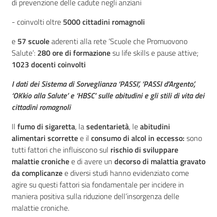
di prevenzione delle cadute negli anziani
- coinvolti oltre
5000 cittadini romagnoli
e
57 scuole
aderenti alla rete ‘Scuole che Promuovono
Salute’:
280 ore di formazione
su life skills e pause attive;
1023 docenti coinvolti
I dati dei Sistema di Sorveglianza ‘PASSI’, ‘PASSI d’Argento’,
‘OKkio alla Salute’ e ‘HBSC’ sulle abitudini e gli stili di vita dei
cittadini romagnoli
Il
fumo di sigaretta
, la
sedentarietà
, le
abitudini
alimentari scorrette
e il
consumo di alcol in eccesso:
sono
tutti fattori che influiscono sul
rischio
di sviluppare
malattie croniche
e di avere un
decorso di malattia gravato
da complicanze
e diversi studi hanno evidenziato come
agire su questi fattori sia fondamentale per incidere in
maniera positiva sulla riduzione dell’insorgenza delle
malattie croniche.