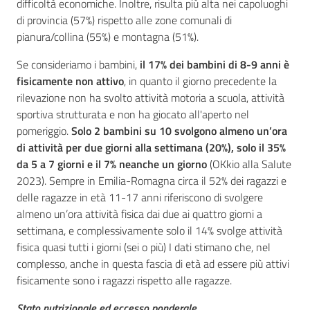
difficoltà economiche. Inoltre, risulta più alta nei capoluoghi
di provincia (57%) rispetto alle zone comunali di
pianura/collina (55%) e montagna (51%).
Se consideriamo i bambini,
il 17% dei bambini di 8-9 anni è
fisicamente non attivo
, in quanto il giorno precedente la
rilevazione non ha svolto attività motoria a scuola, attività
sportiva strutturata e non ha giocato all'aperto nel
pomeriggio.
Solo 2 bambini su 10 svolgono almeno un’ora
di attività per due giorni alla settimana (20%), solo il 35%
da 5 a 7 giorni e il 7% neanche un giorno
(OKkio alla Salute
2023). Sempre in Emilia-Romagna circa il 52% dei ragazzi e
delle ragazze in età 11-17 anni riferiscono di svolgere
almeno un’ora attività fisica dai due ai quattro giorni a
settimana, e complessivamente solo il 14% svolge attività
fisica quasi tutti i giorni (sei o più) I dati stimano che, nel
complesso, anche in questa fascia di età ad essere più attivi
fisicamente sono i ragazzi rispetto alle ragazze.
Stato nutrizionale ed eccesso ponderale