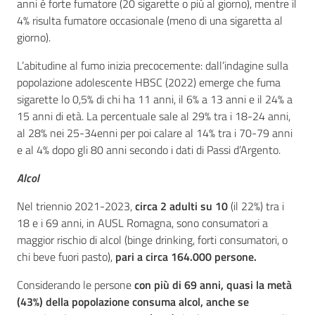
anni è forte fumatore (20 sigarette o più al giorno), mentre il
4% risulta fumatore occasionale (meno di una sigaretta al
giorno).
L’abitudine al fumo inizia precocemente: dall’indagine sulla
popolazione adolescente HBSC (2022) emerge che fuma
sigarette lo 0,5% di chi ha 11 anni, il 6% a 13 anni e il 24% a
15 anni di età. La percentuale sale al 29% tra i 18-24 anni,
al 28% nei 25-34enni per poi calare al 14% tra i 70-79 anni
e al 4% dopo gli 80 anni secondo i dati di Passi d’Argento.
Alcol
Nel triennio 2021-2023,
circa 2 adulti su 10
(il 22%) tra i
18 e i 69 anni, in AUSL Romagna, sono consumatori a
maggior rischio di alcol (binge drinking, forti consumatori, o
chi beve fuori pasto),
pari a circa 164.000 persone.
Considerando le persone
con più di 69 anni, quasi la metà
(43%) della popolazione consuma alcol, anche se