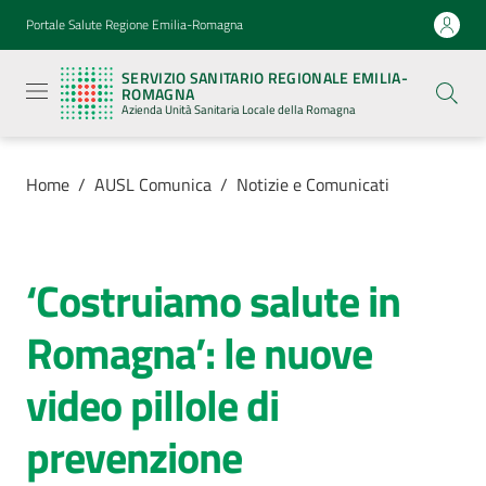
Vai al contenuto
Vai alla navigazione
Vai al footer
Portale Salute Regione Emilia-Romagna
Servizio
Sanitario
SERVIZIO SANITARIO REGIONALE EMILIA-
Regionale
ROMAGNA
Emilia-
Azienda Unità Sanitaria Locale della Romagna
Romagna
Azienda
Unità
Sanitaria
Home
/
AUSL Comunica
/
Notizie e Comunicati
Locale della
Romagna
‘Costruiamo salute in
Salta al contenuto
Azienda
Romagna’: le nuove
Servizi
video pillole di
Luoghi
prevenzione
di
cura