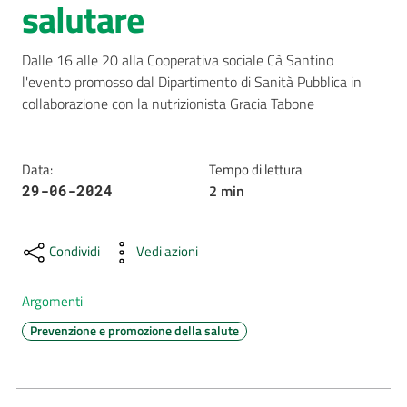
salutare
AUSL
Comunica
Dalle 16 alle 20 alla Cooperativa sociale Cà Santino 
l'evento promosso dal Dipartimento di Sanità Pubblica in 
collaborazione con la nutrizionista Gracia Tabone
Data
:
Tempo di lettura
2
min
29-06-2024
Carta
dei
Servizi
Condividi
Vedi azioni
Dedicato
Argomenti
a...
Prevenzione e promozione della salute
Bandi
e
Concorsi