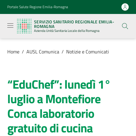
Vai al contenuto
Vai alla navigazione
Vai al footer
Portale Salute Regione Emilia-Romagna
Servizio
Sanitario
SERVIZIO SANITARIO REGIONALE EMILIA-
Regionale
ROMAGNA
Emilia-
Azienda Unità Sanitaria Locale della Romagna
Romagna
Azienda
Unità
Sanitaria
Home
/
AUSL Comunica
/
Notizie e Comunicati
Locale della
Romagna
“EduChef”: lunedì 1°
Salta al contenuto
Azienda
luglio a Montefiore
Servizi
Conca laboratorio
Luoghi
gratuito di cucina
di
cura