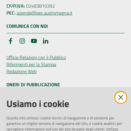
CF/P.IVA:
02483810392
PEC:
azienda@pec.auslromagna.it
COMUNICA CON NOI
Facebook
Instagram
YouTube
LinkedIn
Ufficio Relazioni con il Pubblico
Riferimenti per la Stampa
Redazione Web
ONERI DI PUBBLICAZIONE
Amministrazione Trasparente
Usiamo i cookie
Pubblicità legale
Albo Pretorio
Questo sito utilizza i cookie tecnici di navigazione e di sessione per
Privacy Policy
garantire un miglior servizio di navigazione del sito, e cookie analitici per
Attuazione Misure PNRR
raccogliere informazioni sull'uso del sito da parte degli utenti. Utilizza