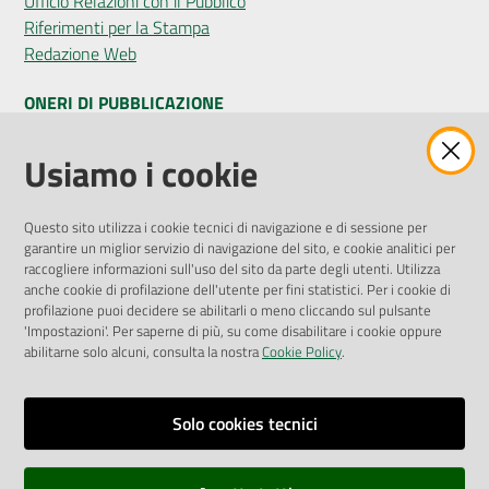
Ufficio Relazioni con il Pubblico
Riferimenti per la Stampa
Redazione Web
ONERI DI PUBBLICAZIONE
Amministrazione Trasparente
Usiamo i cookie
Pubblicità legale
Albo Pretorio
Questo sito utilizza i cookie tecnici di navigazione e di sessione per
Privacy Policy
garantire un miglior servizio di navigazione del sito, e cookie analitici per
Attuazione Misure PNRR
raccogliere informazioni sull'uso del sito da parte degli utenti. Utilizza
Liste di Attesa
anche cookie di profilazione dell'utente per fini statistici. Per i cookie di
profilazione puoi decidere se abilitarli o meno cliccando sul pulsante
'Impostazioni'. Per saperne di più, su come disabilitare i cookie oppure
ENTI, IMPRESE E PARTNER
abilitarne solo alcuni, consulta la nostra
Cookie Policy
.
Fatturazione Elettronica
Gare e Appalti
Solo cookies tecnici
Richiesta Patrocinio