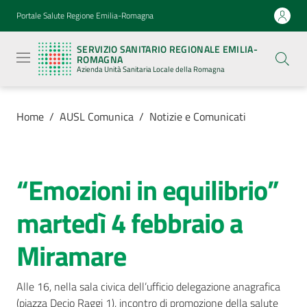
Vai al contenuto
Vai alla navigazione
Vai al footer
Portale Salute Regione Emilia-Romagna
Servizio
Sanitario
SERVIZIO SANITARIO REGIONALE EMILIA-
Regionale
ROMAGNA
Emilia-
Azienda Unità Sanitaria Locale della Romagna
Romagna
Azienda
Unità
Sanitaria
Home
/
AUSL Comunica
/
Notizie e Comunicati
Locale della
Romagna
“Emozioni in equilibrio”
Salta al contenuto
Azienda
martedì 4 febbraio a
Servizi
Miramare
Luoghi
di
Alle 16, nella sala civica dell’ufficio delegazione anagrafica 
cura
(piazza Decio Raggi 1), incontro di promozione della salute 