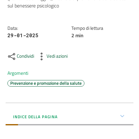
sul benessere psicologico
AUSL
Comunica
Data
:
Tempo di lettura
2
min
29-01-2025
Condividi
Vedi azioni
Carta
Argomenti
dei
Servizi
Prevenzione e promozione della salute
Dedicato
a...
INDICE DELLA PAGINA
Bandi
e
Concorsi