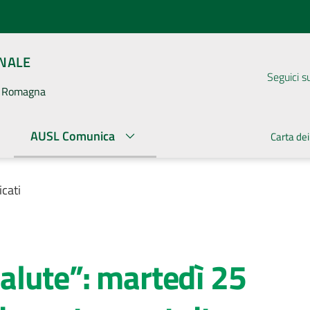
ONALE
Seguici s
la Romagna
AUSL Comunica
Carta dei
cati
 salute”: martedì 25