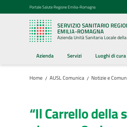
Vai al contenuto
Vai alla navigazione
Vai al footer
Portale Salute Regione Emilia-Romagna
SERVIZIO SANITARIO REGI
EMILIA-ROMAGNA
Azienda Unità Sanitaria Locale del
Azienda
Servizi
Luoghi di cura
Home
AUSL Comunica
Notizie e Comuni
/
/
Salta al contenuto
“Il Carrello della