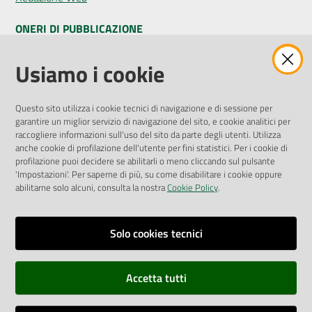
ONERI DI PUBBLICAZIONE
Amministrazione Trasparente
Usiamo i cookie
Pubblicità legale
Albo Pretorio
Questo sito utilizza i cookie tecnici di navigazione e di sessione per
Privacy Policy
garantire un miglior servizio di navigazione del sito, e cookie analitici per
Attuazione Misure PNRR
raccogliere informazioni sull'uso del sito da parte degli utenti. Utilizza
Liste di Attesa
anche cookie di profilazione dell'utente per fini statistici. Per i cookie di
profilazione puoi decidere se abilitarli o meno cliccando sul pulsante
'Impostazioni'. Per saperne di più, su come disabilitare i cookie oppure
ENTI, IMPRESE E PARTNER
abilitarne solo alcuni, consulta la nostra
Cookie Policy
.
Fatturazione Elettronica
Gare e Appalti
Solo cookies tecnici
Richiesta Patrocinio
Accetta tutti