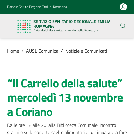
Vai al contenuto
Vai alla navigazione
Vai al footer
Portale Salute Regione Emilia-Romagna
Servizio
Sanitario
SERVIZIO SANITARIO REGIONALE EMILIA-
Regionale
ROMAGNA
Emilia-
Azienda Unità Sanitaria Locale della Romagna
Romagna
Azienda
Unità
Sanitaria
Home
/
AUSL Comunica
/
Notizie e Comunicati
Locale della
Romagna
“Il Carrello della salute”
Salta al contenuto
Azienda
mercoledì 13 novembre
Servizi
a Coriano
Luoghi
di
Dalle ore 18 alle 20, alla Biblioteca Comunale, incontro 
cura
gratuito sulle corrette scelte alimentari e per imparare a fare 