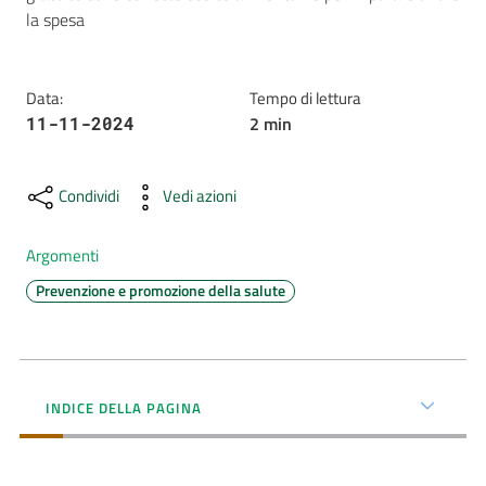
la spesa 
AUSL
Comunica
Data
:
Tempo di lettura
2
min
11-11-2024
Condividi
Vedi azioni
Carta
Argomenti
dei
Servizi
Prevenzione e promozione della salute
Dedicato
a...
INDICE DELLA PAGINA
Bandi
e
Concorsi