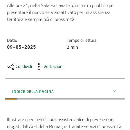
Alle ore 21, nella Sala Ex Lavatoio, incontro pubblico per 
AUSL
presentare il nuovo servizio attivato per un’assistenza 
Comunica
territoriale sempre più di prossimità
Data
:
Tempo di lettura
2
min
09-05-2025
Carta
Condividi
Vedi azioni
dei
Servizi
INDICE DELLA PAGINA
Dedicato
a...
Bandi
Illustrare i percorsi di cura, assistenziali e di prevenzione,
e
erogati dall'Ausl della Romagna tramite servizi di prossimità.
Concorsi