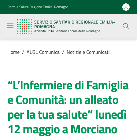
Vai al contenuto
Vai alla navigazione
Vai al footer
Portale Salute Regione Emilia-Romagna
Servizio
Sanitario
SERVIZIO SANITARIO REGIONALE EMILIA-
Regionale
ROMAGNA
Emilia-
Azienda Unità Sanitaria Locale della Romagna
Romagna
Azienda
Unità
Sanitaria
Home
/
AUSL Comunica
/
Notizie e Comunicati
Locale della
Romagna
“L’Infermiere di Famiglia
Salta al contenuto
Azienda
e Comunità: un alleato
Servizi
per la tua salute” lunedì
Luoghi
12 maggio a Morciano
di
cura