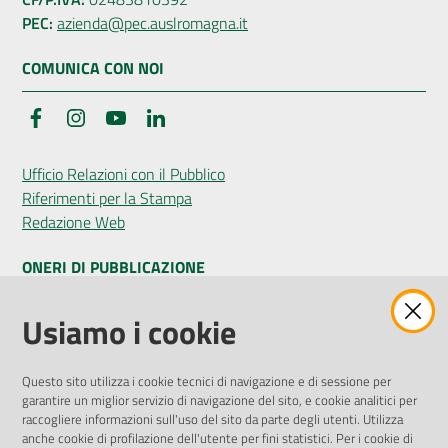
PEC:
azienda@pec.auslromagna.it
COMUNICA CON NOI
Facebook
Instagram
YouTube
LinkedIn
Ufficio Relazioni con il Pubblico
Riferimenti per la Stampa
Redazione Web
ONERI DI PUBBLICAZIONE
Amministrazione Trasparente
Usiamo i cookie
Pubblicità legale
Albo Pretorio
Questo sito utilizza i cookie tecnici di navigazione e di sessione per
Privacy Policy
garantire un miglior servizio di navigazione del sito, e cookie analitici per
Attuazione Misure PNRR
raccogliere informazioni sull'uso del sito da parte degli utenti. Utilizza
Liste di Attesa
anche cookie di profilazione dell'utente per fini statistici. Per i cookie di