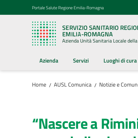
Vai al contenuto
Vai alla navigazione
Vai al footer
Portale Salute Regione Emilia-Romagna
SERVIZIO SANITARIO REGI
EMILIA-ROMAGNA
Azienda Unità Sanitaria Locale del
Azienda
Servizi
Luoghi di cura
Home
AUSL Comunica
Notizie e Comuni
/
/
Salta al contenuto
“Nascere a Rimini