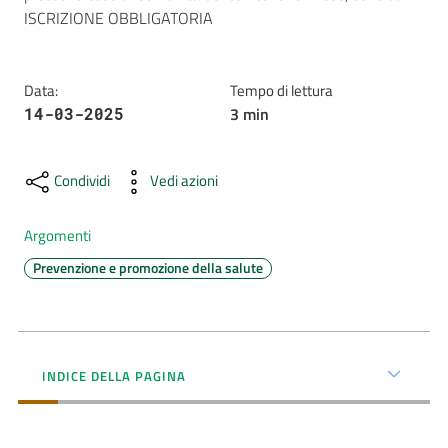
ISCRIZIONE OBBLIGATORIA
AUSL
Comunica
Data
:
Tempo di lettura
3
min
14-03-2025
Condividi
Vedi azioni
Carta
Argomenti
dei
Servizi
Prevenzione e promozione della salute
Dedicato
a...
INDICE DELLA PAGINA
Bandi
e
Concorsi