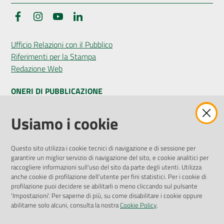
Facebook
Instagram
YouTube
LinkedIn
Ufficio Relazioni con il Pubblico
Riferimenti per la Stampa
Redazione Web
ONERI DI PUBBLICAZIONE
Amministrazione Trasparente
Usiamo i cookie
Pubblicità legale
Albo Pretorio
Questo sito utilizza i cookie tecnici di navigazione e di sessione per
Privacy Policy
garantire un miglior servizio di navigazione del sito, e cookie analitici per
Attuazione Misure PNRR
raccogliere informazioni sull'uso del sito da parte degli utenti. Utilizza
Liste di Attesa
anche cookie di profilazione dell'utente per fini statistici. Per i cookie di
profilazione puoi decidere se abilitarli o meno cliccando sul pulsante
'Impostazioni'. Per saperne di più, su come disabilitare i cookie oppure
ENTI, IMPRESE E PARTNER
abilitarne solo alcuni, consulta la nostra
Cookie Policy
.
Fatturazione Elettronica