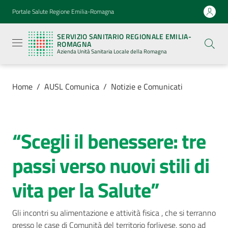
Vai al contenuto
Vai alla navigazione
Vai al footer
Portale Salute Regione Emilia-Romagna
Servizio
Sanitario
SERVIZIO SANITARIO REGIONALE EMILIA-
Regionale
ROMAGNA
Emilia-
Azienda Unità Sanitaria Locale della Romagna
Romagna
Azienda
Unità
Sanitaria
Home
/
AUSL Comunica
/
Notizie e Comunicati
Locale della
Romagna
“Scegli il benessere: tre
Salta al contenuto
Azienda
passi verso nuovi stili di
Servizi
vita per la Salute”
Luoghi
di
Gli incontri su alimentazione e attività fisica , che si terranno 
cura
presso le case di Comunità del territorio forlivese, sono ad 