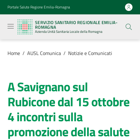
Vai al contenuto
Vai alla navigazione
Vai al footer
Portale Salute Regione Emilia-Romagna
Servizio
Sanitario
SERVIZIO SANITARIO REGIONALE EMILIA-
Regionale
ROMAGNA
Emilia-
Azienda Unità Sanitaria Locale della Romagna
Romagna
Azienda
Unità
Sanitaria
Home
/
AUSL Comunica
/
Notizie e Comunicati
Locale della
Romagna
A Savignano sul
Salta al contenuto
Azienda
Rubicone dal 15 ottobre
Servizi
4 incontri sulla
Luoghi
promozione della salute
di
cura