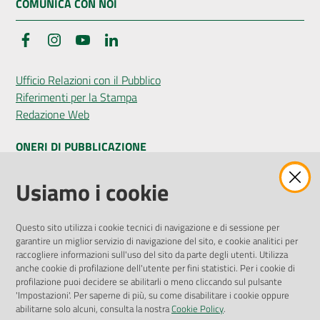
COMUNICA CON NOI
Facebook
Instagram
YouTube
LinkedIn
Ufficio Relazioni con il Pubblico
Riferimenti per la Stampa
Redazione Web
ONERI DI PUBBLICAZIONE
Amministrazione Trasparente
Usiamo i cookie
Pubblicità legale
Albo Pretorio
Questo sito utilizza i cookie tecnici di navigazione e di sessione per
Privacy Policy
garantire un miglior servizio di navigazione del sito, e cookie analitici per
Attuazione Misure PNRR
raccogliere informazioni sull'uso del sito da parte degli utenti. Utilizza
Liste di Attesa
anche cookie di profilazione dell'utente per fini statistici. Per i cookie di
profilazione puoi decidere se abilitarli o meno cliccando sul pulsante
'Impostazioni'. Per saperne di più, su come disabilitare i cookie oppure
ENTI, IMPRESE E PARTNER
abilitarne solo alcuni, consulta la nostra
Cookie Policy
.