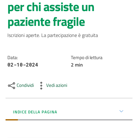
per chi assiste un
AUSL
paziente fragile
Comunica
Iscrizioni aperte. La partecipazione è gratuita
Data
:
Tempo di lettura
2
min
02-10-2024
Carta
dei
Servizi
Condividi
Vedi azioni
Dedicato
a...
INDICE DELLA PAGINA
Bandi
e
Concorsi