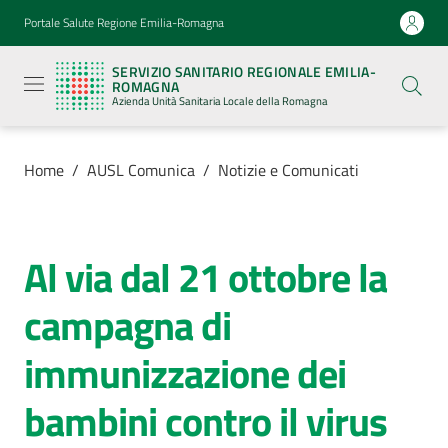
Vai al contenuto
Vai alla navigazione
Vai al footer
Portale Salute Regione Emilia-Romagna
Servizio
Sanitario
SERVIZIO SANITARIO REGIONALE EMILIA-
Regionale
ROMAGNA
Emilia-
Azienda Unità Sanitaria Locale della Romagna
Romagna
Azienda
Unità
Sanitaria
Home
/
AUSL Comunica
/
Notizie e Comunicati
Locale della
Romagna
Al via dal 21 ottobre la
Salta al contenuto
Azienda
campagna di
Servizi
immunizzazione dei
Luoghi
bambini contro il virus
di
cura