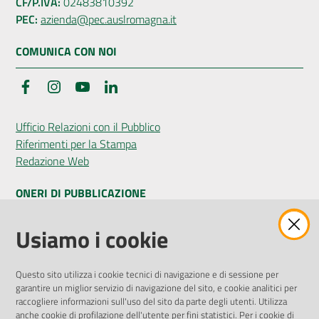
CF/P.IVA:
02483810392
PEC:
azienda@pec.auslromagna.it
COMUNICA CON NOI
Facebook
Instagram
YouTube
LinkedIn
Ufficio Relazioni con il Pubblico
Riferimenti per la Stampa
Redazione Web
ONERI DI PUBBLICAZIONE
Amministrazione Trasparente
Usiamo i cookie
Pubblicità legale
Albo Pretorio
Questo sito utilizza i cookie tecnici di navigazione e di sessione per
Privacy Policy
garantire un miglior servizio di navigazione del sito, e cookie analitici per
Attuazione Misure PNRR
raccogliere informazioni sull'uso del sito da parte degli utenti. Utilizza
Liste di Attesa
anche cookie di profilazione dell'utente per fini statistici. Per i cookie di