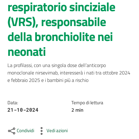
respiratorio sinciziale
AUSL
(VRS), responsabile
Comunica
della bronchiolite nei
neonati
La profilassi, con una singola dose dell’anticorpo 
Carta
monoclonale nirsevimab, interesserà i nati tra ottobre 2024 
dei
e febbraio 2025 e i bambini più a rischio
Servizi
Dedicato
Data
:
Tempo di lettura
a...
2
min
21-10-2024
Bandi
e
Condividi
Vedi azioni
Concorsi