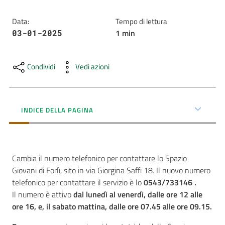
AUSL
Data
:
Tempo di lettura
Comunica
1
min
03-01-2025
Condividi
Vedi azioni
Carta
INDICE DELLA PAGINA
dei
Servizi
Cambia il numero telefonico per contattare lo Spazio
Dedicato
Giovani di Forlì, sito in via Giorgina Saffi 18. Il nuovo numero
a...
telefonico per contattare il servizio è lo
0543/733146 .
Il numero è attivo
dal lunedì al venerdì, dalle ore 12 alle
Bandi
ore 16, e, il sabato mattina, dalle ore 07.45 alle ore 09.15.
e
Concorsi