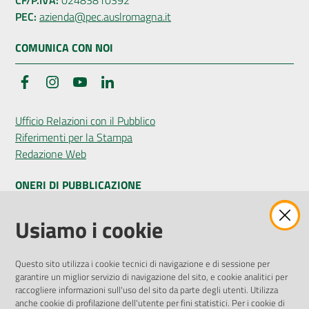
PEC:
azienda@pec.auslromagna.it
COMUNICA CON NOI
Facebook
Instagram
YouTube
LinkedIn
Ufficio Relazioni con il Pubblico
Riferimenti per la Stampa
Redazione Web
ONERI DI PUBBLICAZIONE
Amministrazione Trasparente
Usiamo i cookie
Pubblicità legale
Albo Pretorio
Questo sito utilizza i cookie tecnici di navigazione e di sessione per
Privacy Policy
garantire un miglior servizio di navigazione del sito, e cookie analitici per
Attuazione Misure PNRR
raccogliere informazioni sull'uso del sito da parte degli utenti. Utilizza
Liste di Attesa
anche cookie di profilazione dell'utente per fini statistici. Per i cookie di