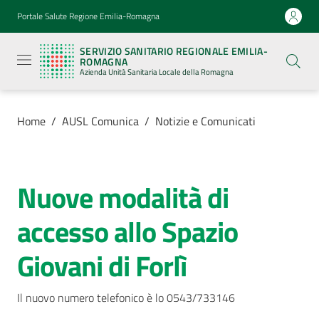
Vai al contenuto
Vai alla navigazione
Vai al footer
Portale Salute Regione Emilia-Romagna
Servizio
Sanitario
SERVIZIO SANITARIO REGIONALE EMILIA-
Regionale
ROMAGNA
Emilia-
Azienda Unità Sanitaria Locale della Romagna
Romagna
Azienda
Unità
Sanitaria
Home
/
AUSL Comunica
/
Notizie e Comunicati
Locale della
Romagna
Nuove modalità di
Salta al contenuto
Azienda
accesso allo Spazio
Servizi
Giovani di Forlì
Luoghi
di
Il nuovo numero telefonico è lo 0543/733146
cura